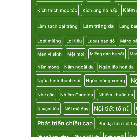
Kiểm 
Kích thích mọc tóc
Kích ứng hô hấp
Làm trắng da
Làm sạch đại tràng
Lang be
Loét miệng
Lợi tiểu
Lupus ban đỏ
Mảng bá
Men vi sinh
Mệt mỏi
Miếng dán hạ sốt
Mọc
Nấm ngoài da
Ngăn lão hoá da
Nấm móng
N
Ngừa hình thành sỏi
Ngừa loãng xương
Nhẹ cân
Nhiễm Candida
Nhiễm khuẩn da
Nội tiết tố nữ
Nổi mề đay
Nhuộm tóc
Phát triển chiều cao
Phì đại tiền liệt t
Phục hồi da
Phụ nữ sau sinh
Polyp mũi
Ra 