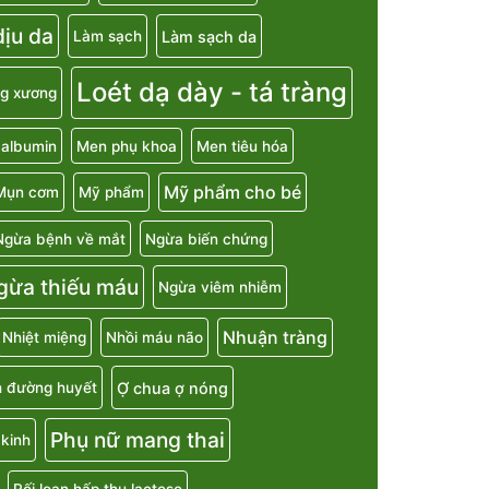
ịu da
Làm sạch da
Làm sạch
Loét dạ dày - tá tràng
g xương
 albumin
Men phụ khoa
Men tiêu hóa
Mỹ phẩm cho bé
Mụn cơm
Mỹ phẩm
Ngừa bệnh về mắt
Ngừa biến chứng
gừa thiếu máu
Ngừa viêm nhiễm
Nhuận tràng
Nhiệt miệng
Nhồi máu não
Ợ chua ợ nóng
h đường huyết
Phụ nữ mang thai
kinh
Rối loạn hấp thu lactose