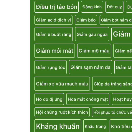
Điều trị táo bón
Đụ
Động kinh
Đột quỵ
Giảm acid dịch vị
Giảm béo
Giảm bớt nám d
Giảm
Giảm ê buốt răng
Giảm gàu ngứa
Giảm mỏi mắt
Giảm mỡ máu
Giảm nế
Giảm sạm nám da
Giảm rụng tóc
Giảm t
Giảm xơ vữa mạch máu
Giúp da trắng sán
Ho do dị ứng
Hoa mắt chóng mặt
Hoạt huy
Hội chứng ruột kích thích
Hồi phục tổ chức vế
Kháng khuẩn
Khó tiêu
Khẩu trang