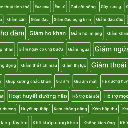
c thuỷ tinh thể
Gai cột sống
Eczema
Êm trĩ
Gãy xương
G
Giảm cân
Giảm đau đầu
a
Giảm đau
Giảm đau bụng kinh
 ho đàm
Giảm ho khan
Giảm hôi miệng
Giảm khan
Giảm ngứ
p nhăn
Giảm ngứa
Giảm nguy cơ ung bướu
Giảm thoái
ăng động
Giảm thể tích máu
Giảm thị lực
g
Giúp xương chắc khỏe
Giữ ẩm mắt
Giữ ẩm
Hạ đường huy
Hoạt huyết dưỡng não
Hỗ trợ mọc
ết
Hỗ trợ bài sỏi
Huyết áp thấp
Kem chống nắng
Kém hấp thu
t thương
Ke
 dạng đầy hơi
Khô khớp cứng khớp
Không kích ứng
Khử