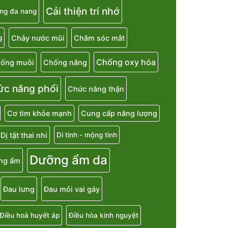
Cải thiện trí nhớ
ng đa nang
Chảy nước mũi
Chăm sóc mắt
g
Chống oxy hóa
ống muỗi
Chống nắng
ức năng phổi
Chức năng thận
Cơ tim khỏe mạnh
Cung cấp năng lượng
Dị tật thai nhi
Di tinh - mộng tinh
Dưỡng ẩm da
ng ẩm
Đau lưng
Đau mỏi vai gáy
Điều hoà huyết áp
Điều hòa kinh nguyệt