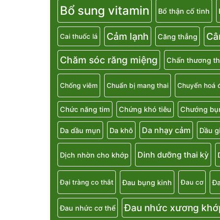
Bổ sung vitamin
Bổ thận cố tinh
Cảm lạnh
Câ
Căng thẳng
Cai thuốc lá
Chăm sóc răng miệng
Chấn thương th
Chống viêm
Chuẩn bị mang thai
Chuyển hoá 
Chức năng tim
Chứng khó tiêu
Chướng bụn
Da nhạy cảm
Da dầu mụn
Da khô
Dầu g
Dinh dưỡng thai kỳ
Dịch nhờn cho khớp
Đau bụng kinh
Đa
Đại tràng co thắt
Đau cơ
Đau nhức xương khớ
Đau nhức cơ thể