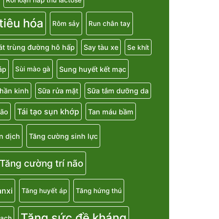
 tiêu hóa
Rôm sảy
Run chân tay
át trùng đường hô hấp
Say tàu xe
Se khít
áp
Sung huyết kết mạc
Sùi mào gà
hần kinh
Sữa rửa mặt
Sữa tắm dưỡng da
Tái tạo sụn khớp
não
Tan máu bầm
n dịch
Tăng cường sinh lực
Tăng cường trí não
anxi
Tăng huyết áp
Tăng hứng thú
Tăng sức đề kháng
mạch