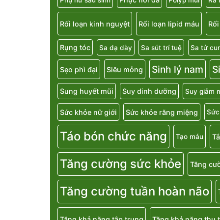
Rối loạn kinh nguyệt
Rối loạn lipid máu
Rối
Rụng tóc
Sa dạ dày
Sa sút trí tuệ
Sa tử cu
Sinh lý nam
S
Sẹo phì đại
Siêu mỏng
Sung huyết mũi
Suy dinh dưỡng
Suy giảm m
Sức khỏe nữ giới
Sức khỏe răng miệng
Sức
Táo bón chức năng
T
Tạo máu
Tăng cường sức khỏe
Tăng cườ
Tăng cường tuần hoàn não
Tăng khả năng tập trung
Tăng khả năng thụ t