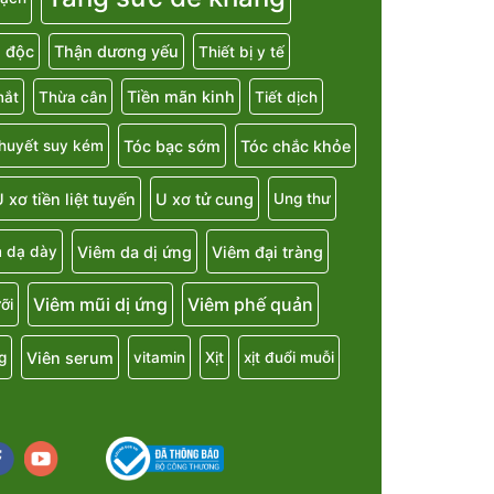
i độc
Thận dương yếu
Thiết bị y tế
Tiền mãn kinh
mắt
Thừa cân
Tiết dịch
Tóc bạc sớm
Tóc chắc khỏe
 huyết suy kém
 xơ tiền liệt tuyến
U xơ tử cung
Ung thư
Viêm da dị ứng
Viêm đại tràng
 dạ dày
Viêm mũi dị ứng
Viêm phế quản
ỡi
Viên serum
g
vitamin
Xịt
xịt đuổi muỗi
cebook
youtube