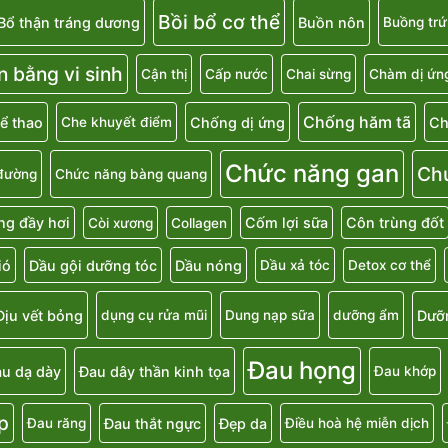
Bồi bổ cơ thể
Bổ thận tráng dương
Buồn nôn
Buồng trứ
n bằng vi sinh
Cận thị
Cấp nước
Chai sừng
Chàm dị ứn
Chống hăm tã
ể thao
Chống dị ứng
Ch
Che khuyết điểm
Chức năng gan
Ch
đường
Chức năng bàng quang
g đầy hơi
Cốm lợi sữa
Côn trùng đốt
Còi xương
Collagen
ió
Dầu gội dưỡng tóc
Dầu nóng
Dầu xả tóc
Detox cơ thể
Dịu vết bỏng
Dưỡ
dụng cụ rửa mũi
Dung nạp sữa
dưỡng ẩm
Đau họng
u dạ dày
Đau dây thần kinh tọa
Đau khớp
p
Đau thắt ngực
Đẹp da
Đau răng
Điều hoà hệ miễn dịch