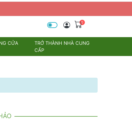
0
óa tìm kiếm
NG CỬA
TRỞ THÀNH NHÀ CUNG
CẤP
KHẢO