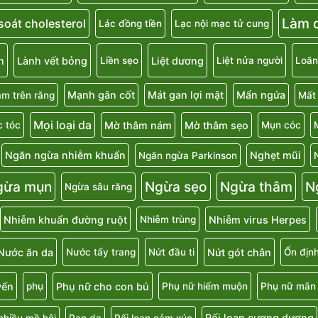
Làm d
soát cholesterol
Lác đồng tiền
Lạc nội mạc tử cung
n
Lành vết bỏng
Liệt dương
Liền sẹo
Liệt nửa người
Loãn
Mạnh gân cốt
Mát gan lợi mật
Mẩn ngứa
m trên răng
Mất
Mọi loại da
Mờ thâm nám
Mờ thâm sẹo
 tóc
Mụn cóc
Ngăn ngừa nhiễm khuẩn
Nghẹt mũi
Ngăn ngừa Parkinson
gừa mụn
Ngừa sẹo
Ngừa thâm
N
Ngừa sâu răng
Nhiễm khuẩn đường ruột
Nhiễm virus Herpes
Nhiễm trùng
Nước ăn da
Nứt gót chân
Nước tẩy trang
Nứt đầu ti
Ổn địn
uyến
Phụ nữ cho con bú
phụ
Phụ nữ hiếm muộn
Phụ nữ mãn 
Rối loạn cương dương
nhiều mồ hôi
Rạn da
Rối loạn cảm xúc