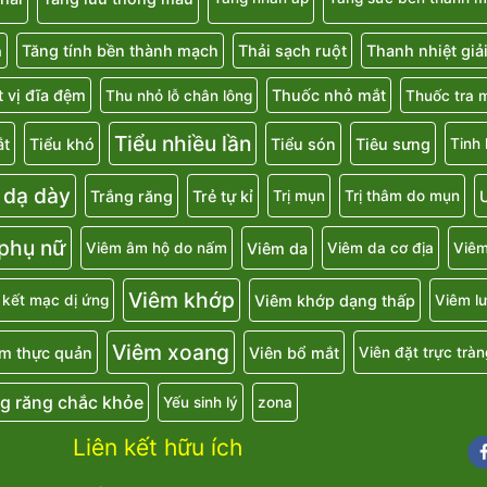
Tăng tính bền thành mạch
Thải sạch ruột
Thanh nhiệt giả
a
 vị đĩa đệm
Thuốc nhỏ mắt
Thu nhỏ lỗ chân lông
Thuốc tra 
Tiểu nhiều lần
ắt
Tiểu khó
Tiểu són
Tiêu sưng
Tinh
 dạ dày
Trắng răng
Trẻ tự kỉ
U
Trị mụn
Trị thâm do mụn
 phụ nữ
Viêm da
Viêm âm hộ do nấm
Viêm da cơ địa
Viêm
Viêm khớp
Viêm khớp dạng thấp
 kết mạc dị ứng
Viêm lư
Viêm xoang
m thực quản
Viên bổ mắt
Viên đặt trực tràn
g răng chắc khỏe
Yếu sinh lý
zona
Liên kết hữu ích
Fa