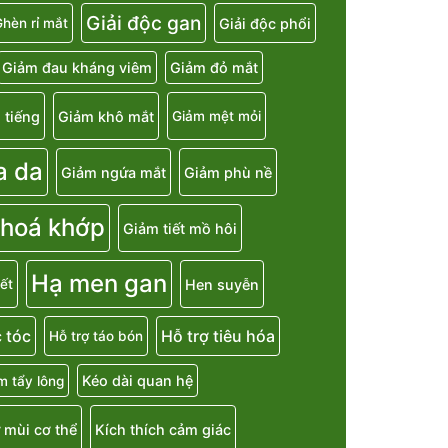
Giải độc gan
Giải độc phổi
hèn rỉ mắt
Giảm đau kháng viêm
Giảm đỏ mắt
 tiếng
Giảm khô mắt
Giảm mệt mỏi
a da
Giảm ngứa mắt
Giảm phù nề
 hoá khớp
Giảm tiết mồ hôi
Hạ men gan
Hen suyễn
ết
 tóc
Hỗ trợ tiêu hóa
Hỗ trợ táo bón
Kéo dài quan hệ
m tẩy lông
 mùi cơ thể
Kích thích cảm giác