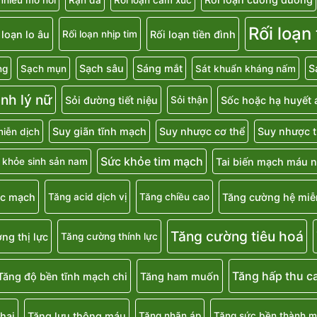
Rối loạn
 loạn lo âu
Rối loạn tiền đình
Rối loạn nhịp tim
Sạch sâu
Sáng mắt
S
ng
Sạch mụn
Sát khuẩn kháng nấm
inh lý nữ
Sỏi đường tiết niệu
Sốc hoặc hạ huyết 
Sỏi thận
Suy giãn tĩnh mạch
Suy nhược cơ thể
Suy nhược t
iễn dịch
Sức khỏe tim mạch
Tai biến mạch máu 
 khỏe sinh sản nam
ắc mạch
Tăng cường hệ miễ
Tăng acid dịch vị
Tăng chiều cao
Tăng cường tiêu hoá
ng thị lực
Tăng cường thính lực
Tăng hấp thu c
Tăng độ bền tĩnh mạch chi
Tăng ham muốn
hai
Tăng lưu thông máu
Tăng nhãn áp
Tăng sức bền thành 