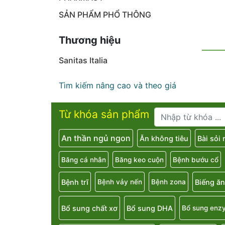
SẢN PHẨM PHỔ THÔNG
Thương hiệu
Sanitas Italia
Tìm kiếm nâng cao và theo giá
Từ khóa sản phẩm
An thần ngủ ngon
Ăn không tiêu
Bài sỏi
Băng cá nhân
Băng keo cuộn
Bệnh bướu cổ
Bệnh trĩ
Biếng ăn
Bệnh vảy nến
Bệnh zona
Bổ sung chất xơ
Bổ sung DHA
Bổ sung enz