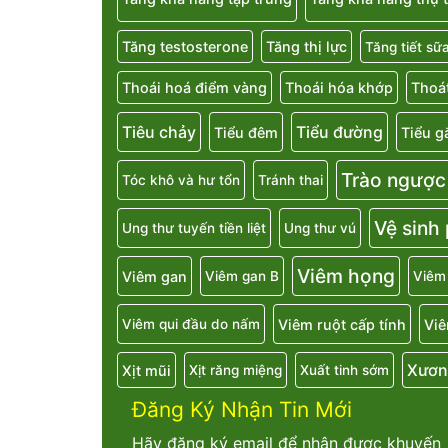
Tăng testosterone
Tăng thị lực
Tăng tiết sữ
Thoái hoá điểm vàng
Thoái hóa khớp
Thoát
Tiêu chảy
Tiểu đường
Tiểu đêm
Tiểu g
Trào ngược
Tóc khô và hư tổn
Tránh thai
Vệ sinh
Ung thư tuyến tiền liệt
Ung thư vú
Viêm họng
Viêm gan
Viêm gan B
Viêm
Viêm ruột cấp tính
Viê
Viêm qui đầu do nấm
Xươn
Xịt mũi
Xịt răng miệng
Xuất tinh sớm
Đăng Ký Nhận Tin Mới
Hãy đăng ký email để nhận được khuyến