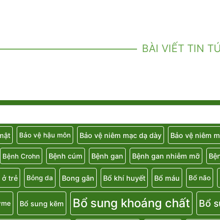
BÀI VIẾT TIN T
 mật
Bảo vệ niêm mạc dạ dày
Bảo vệ niêm m
Bảo vệ hậu môn
Bệnh cúm
Bệnh gan
Bệnh gan nhiễm mỡ
Bệ
Bệnh Crohn
 ở trẻ
Bong gân
Bổ khí huyết
Bổ máu
Bỏng da
Bổ não
Bổ sung khoáng chất
Bổ s
Bổ sung kẽm
yme