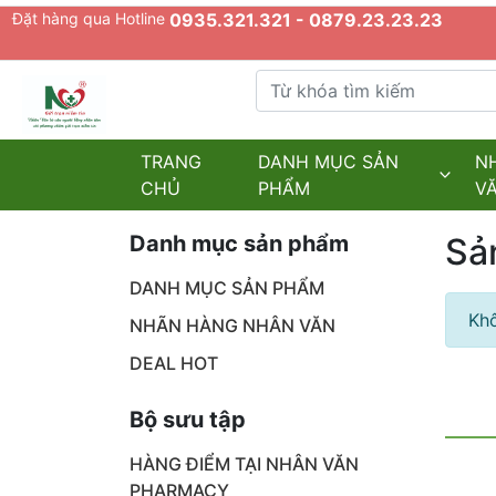
Đặt hàng qua Hotline
0935.321.321 - 0879.23.23.23
Từ khóa tìm kiếm
admin.configuration.shipping.provider
TRANG
DANH MỤC SẢN
N
CHỦ
PHẨM
V
Danh mục sản phẩm
Sả
DANH MỤC SẢN PHẨM
Khô
NHÃN HÀNG NHÂN VĂN
DEAL HOT
Bộ sưu tập
HÀNG ĐIỂM TẠI NHÂN VĂN
PHARMACY