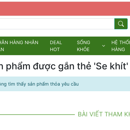
s.fields.logo
Từ kh
HÃN HÀNG NHÂN
DEAL
SỐNG
HỆ THỐ
ĂN
HOT
KHỎE
HÀNG
n phẩm được gắn thẻ 'Se khít'
ng tìm thấy sản phẩm thỏa yêu cầu
BÀI VIẾT THAM 