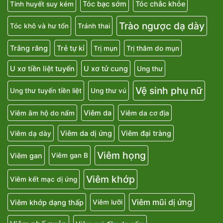
Tóc bạc sớm
Tóc chắc khỏe
Tinh huyết suy kém
Trào ngược dạ dày
Tóc khô và hư tổn
Tránh thai
Trắng răng
Trẻ tự kỉ
Trị mụn
Trị thâm do mụn
U xơ tiền liệt tuyến
U xơ tử cung
Ung thư
Vệ sinh phụ nữ
Ung thư tuyến tiền liệt
Ung thư vú
Viêm da
Viêm âm hộ do nấm
Viêm da cơ địa
Viêm da dị ứng
Viêm đại tràng
Viêm dạ dày
Viêm họng
Viêm gan
Viêm gan B
Viêm khớp
Viêm kết mạc dị ứng
Viêm mũi dị ứng
Viêm khớp dạng thấp
Viêm lưỡi