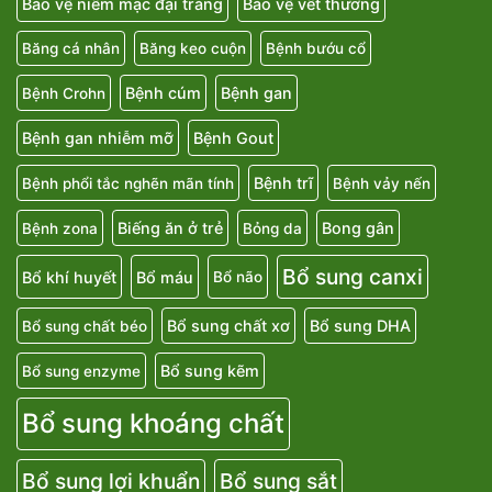
Bảo vệ niêm mạc đại tràng
Bảo vệ vết thương
Băng cá nhân
Băng keo cuộn
Bệnh bướu cổ
Bệnh cúm
Bệnh gan
Bệnh Crohn
Bệnh gan nhiễm mỡ
Bệnh Gout
Bệnh trĩ
Bệnh phổi tắc nghẽn mãn tính
Bệnh vảy nến
Biếng ăn ở trẻ
Bong gân
Bệnh zona
Bỏng da
Bổ sung canxi
Bổ khí huyết
Bổ máu
Bổ não
Bổ sung chất xơ
Bổ sung DHA
Bổ sung chất béo
Bổ sung kẽm
Bổ sung enzyme
Bổ sung khoáng chất
Bổ sung lợi khuẩn
Bổ sung sắt