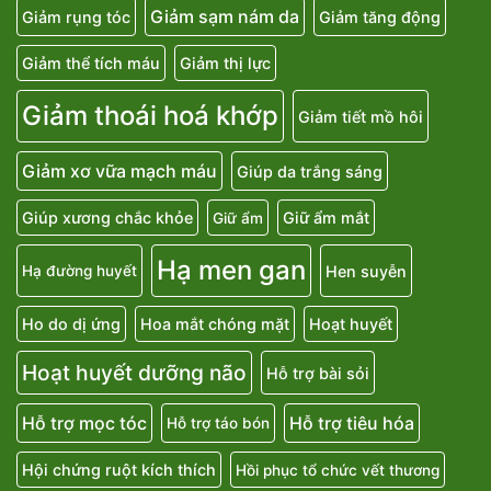
Giảm sạm nám da
Giảm rụng tóc
Giảm tăng động
Giảm thể tích máu
Giảm thị lực
Giảm thoái hoá khớp
Giảm tiết mồ hôi
Giảm xơ vữa mạch máu
Giúp da trắng sáng
Giúp xương chắc khỏe
Giữ ẩm mắt
Giữ ẩm
Hạ men gan
Hen suyễn
Hạ đường huyết
Ho do dị ứng
Hoa mắt chóng mặt
Hoạt huyết
Hoạt huyết dưỡng não
Hỗ trợ bài sỏi
Hỗ trợ mọc tóc
Hỗ trợ tiêu hóa
Hỗ trợ táo bón
Hội chứng ruột kích thích
Hồi phục tổ chức vết thương