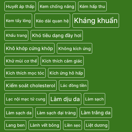
Huyết áp thấp
Kem chống nắng
Kém hấp thu
Kháng khuẩn
Kéo dài quan hệ
Kem tẩy lông
Khó tiêu dạng đầy hơi
Khẩu trang
Khô khớp cứng khớp
Không kích ứng
Khử mùi cơ thể
Kích thích cảm giác
Kích thích mọc tóc
Kích ứng hô hấp
Kiểm soát cholesterol
Lác đồng tiền
Làm dịu da
Lạc nội mạc tử cung
Làm sạch
Làm trắng da
Làm sạch da
Làm sạch đại tràng
Lang ben
Lành vết bỏng
Liệt dương
Liền sẹo