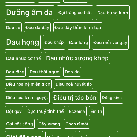
Dưỡng ẩm da
Đau bụng kinh
Đại tràng co thắt
Đau dạ dày
Đau dây thần kinh tọa
Đau cơ
Đau họng
Đau lưng
Đau mỏi vai gáy
Đau khớp
Đau nhức xương khớp
Đau nhức cơ thể
Đau thắt ngực
Đẹp da
Đau răng
Điều hoà hệ miễn dịch
Điều hoà huyết áp
Điều trị táo bón
Điều hòa kinh nguyệt
Động kinh
Đục thuỷ tinh thể
Đột quỵ
Eczema
Êm trĩ
Gai cột sống
Gãy xương
Ghèn rỉ mắt