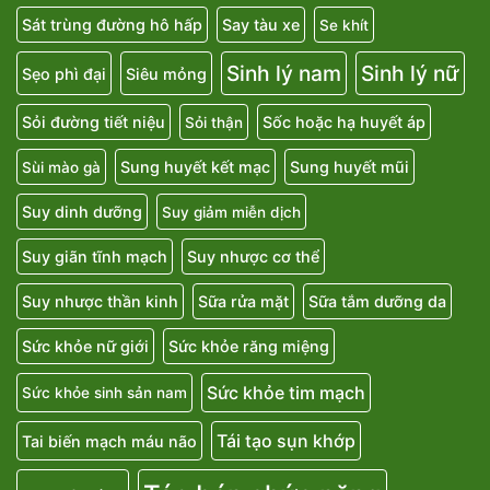
Sát trùng đường hô hấp
Say tàu xe
Se khít
Sinh lý nam
Sinh lý nữ
Sẹo phì đại
Siêu mỏng
Sỏi đường tiết niệu
Sốc hoặc hạ huyết áp
Sỏi thận
Sung huyết kết mạc
Sung huyết mũi
Sùi mào gà
Suy dinh dưỡng
Suy giảm miễn dịch
Suy giãn tĩnh mạch
Suy nhược cơ thể
Suy nhược thần kinh
Sữa rửa mặt
Sữa tắm dưỡng da
Sức khỏe nữ giới
Sức khỏe răng miệng
Sức khỏe tim mạch
Sức khỏe sinh sản nam
Tái tạo sụn khớp
Tai biến mạch máu não