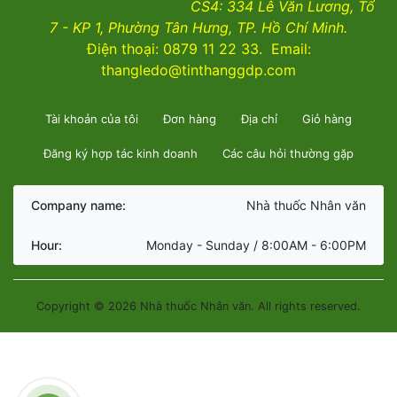
CS4:
334 Lê Văn Lương, Tổ
7 - KP 1, Phường Tân Hưng, TP. Hồ Chí Minh.
Điện thoại: 0879 11 22 33. Email:
thangledo@tinthanggdp.com
Tài khoản của tôi
Đơn hàng
Địa chỉ
Giỏ hàng
Đăng ký hợp tác kinh doanh
Các câu hỏi thường gặp
Company name:
Nhà thuốc Nhân văn
Hour:
Monday - Sunday / 8:00AM - 6:00PM
Copyright © 2026 Nhà thuốc Nhân văn. All rights reserved.