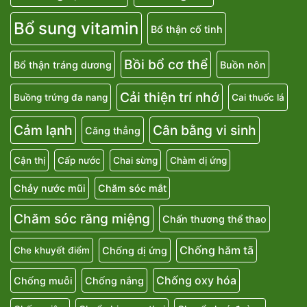
Bổ sung vitamin
Bổ thận cố tinh
Bồi bổ cơ thể
Bổ thận tráng dương
Buồn nôn
Cải thiện trí nhớ
Buồng trứng đa nang
Cai thuốc lá
Cảm lạnh
Cân bằng vi sinh
Căng thẳng
Cận thị
Cấp nước
Chai sừng
Chàm dị ứng
Chảy nước mũi
Chăm sóc mắt
Chăm sóc răng miệng
Chấn thương thể thao
Chống hăm tã
Chống dị ứng
Che khuyết điểm
Chống oxy hóa
Chống muỗi
Chống nắng