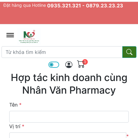
Đặt hàng qua Hotline
0935.321.321 - 0879.23.23.23
admin.configuration.shipping.prov
Từ khóa tìm kiếm
Từ k
0
Hợp tác kinh doanh cùng
Nhân Văn Pharmacy
Tên
*
Vị trí
*
*