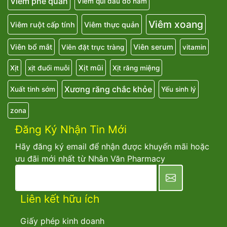
Viêm phế quản
Viêm qui đầu do nấm
Viêm xoang
Viêm ruột cấp tính
Viêm thực quản
Viên bổ mắt
Viên serum
Viên đặt trực tràng
vitamin
Xịt mũi
Xịt
xịt đuổi muỗi
Xịt răng miệng
Xương răng chắc khỏe
Xuất tinh sớm
Yếu sinh lý
zona
Đăng Ký Nhận Tin Mới
Hãy đăng ký email để nhận được khuyến mãi hoặc
ưu đãi mới nhất từ Nhân Văn Pharmacy
newsletter
Liên kết hữu ích
Giấy phép kinh doanh