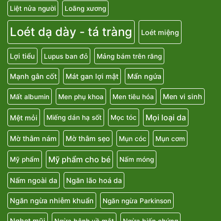
Liệt nửa người
Loãng xương
Loét dạ dày - tá tràng
Loét miệng
Lợi tiểu
Lupus ban đỏ
Mảng bám trên răng
Mạnh gân cốt
Mát gan lợi mật
Mẩn ngứa
Men vi sinh
Mất albumin
Men phụ khoa
Men tiêu hóa
Mọi loại da
Mệt mỏi
Miếng dán hạ sốt
Mọc tóc
Mờ thâm nám
Mờ thâm sẹo
Mụn cóc
Mụn cơm
Mỹ phẩm cho bé
Mỹ phẩm
Nấm móng
Nấm ngoài da
Ngăn lão hoá da
Ngăn ngừa nhiễm khuẩn
Ngăn ngừa Parkinson
Nghẹt mũi
Ngừa bệnh về mắt
Ngừa biến chứng