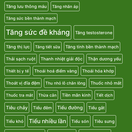
Tăng lưu thông máu
Tăng nhãn áp
Tăng sức bền thành mạch
Tăng sức đề kháng
Tăng testosterone
Tăng thị lực
Tăng tính bền thành mạch
Tăng tiết sữa
Thải sạch ruột
Thanh nhiệt giải độc
Thận dương yếu
Thoái hoá điểm vàng
Thoái hóa khớp
Thiết bị y tế
Thoát vị đĩa đệm
Thuốc nhỏ mắt
Thu nhỏ lỗ chân lông
Tiền mãn kinh
Thuốc tra mắt
Thừa cân
Tiết dịch
Tiêu chảy
Tiểu đường
Tiểu đêm
Tiểu gắt
Tiểu nhiều lần
Tiểu khó
Tiểu són
Tiêu sưng