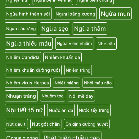
Ngừa mụn
Ngừa hình thành sỏi
Ngừa loãng xương
Ngừa sẹo
Ngừa thâm
Ngừa sâu răng
Ngừa thiếu máu
Nhẹ cân
Ngừa viêm nhiễm
Nhiễm Candida
Nhiễm khuẩn da
Nhiễm khuẩn đường ruột
Nhiễm trùng
Nhiễm virus Herpes
Nhiệt miệng
Nhồi máu não
Nhuận tràng
Nổi mề đay
Nhuộm tóc
Nội tiết tố nữ
Nước ăn da
Nước tẩy trang
Nứt gót chân
Nứt đầu ti
Ổn định đường huyết
Phát triển chiều cao
Ợ chua ợ nóng