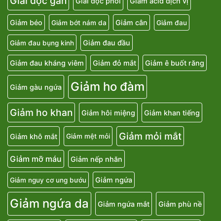
Giải độc gan
Giải độc phổi
Giảm acid dịch vị
Giảm béo
Giảm cân
Giảm bớt nám da
Giảm đau
Giảm đau đầu
Giảm đau bụng kinh
Giảm đau kháng viêm
Giảm đỏ mắt
Giảm ê buốt răng
Giảm ho đàm
Giảm gàu ngứa
Giảm ho khan
Giảm hôi miệng
Giảm khan tiếng
Giảm mỏi mắt
Giảm khô mắt
Giảm mệt mỏi
Giảm mỡ máu
Giảm nếp nhăn
Giảm ngứa
Giảm nguy cơ ung bướu
Giảm ngứa da
Giảm ngứa mắt
Giảm phù nề