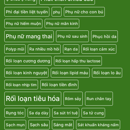
Phì đại tiền liệt tuyến
Phụ nữ cho con bú
phụ
Phụ nữ hiếm muộn
Phụ nữ mãn kinh
Phụ nữ mang thai
Phục hồi da
Phụ nữ sau sinh
Polyp mũi
Ra nhiều mồ hôi
Rạn da
Rối loạn cảm xúc
Rối loạn cương dương
Rối loạn hấp thu lactose
Rối loạn kinh nguyệt
Rối loạn lipid máu
Rối loạn lo âu
Rối loạn tiền đình
Rối loạn nhịp tim
Rối loạn tiêu hóa
Rôm sảy
Run chân tay
Rụng tóc
Sa dạ dày
Sa sút trí tuệ
Sa tử cung
Sạch sâu
Sáng mắt
Sạch mụn
Sát khuẩn kháng nấm