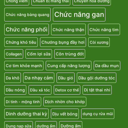
Chống viêm
Chuẩn bị mang thai
Chuyển hoá đường
Chức năng gan
Chức năng bàng quang
Chức năng phổi
Chức năng thận
Chức năng tim
Chứng khó tiêu
Chướng bụng đầy hơi
Còi xương
Cốm lợi sữa
Côn trùng đốt
Collagen
Cơ tim khỏe mạnh
Cung cấp năng lượng
Da dầu mụn
Da nhạy cảm
Da khô
Dầu gió
Dầu gội dưỡng tóc
Dầu nóng
Dị tật thai nhi
Dầu xả tóc
Detox cơ thể
Dịch nhờn cho khớp
Di tinh - mộng tinh
Dinh dưỡng thai kỳ
Dịu vết bỏng
dụng cụ rửa mũi
Dưỡng ẩm
Dung nạp sữa
dưỡng ẩm