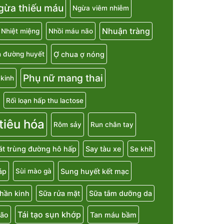
gừa thiếu máu
Ngừa viêm nhiễm
Nhuận tràng
Nhiệt miệng
Nhồi máu não
Ợ chua ợ nóng
h đường huyết
Phụ nữ mang thai
kinh
Rối loạn hấp thu lactose
 tiêu hóa
Rôm sảy
Run chân tay
át trùng đường hô hấp
Say tàu xe
Se khít
áp
Sung huyết kết mạc
Sùi mào gà
hần kinh
Sữa rửa mặt
Sữa tắm dưỡng da
Tái tạo sụn khớp
não
Tan máu bầm