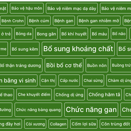
 mật
Bảo vệ niêm mạc dạ dày
Bảo vệ niêm m
Bảo vệ hậu môn
Bệnh cúm
Bệnh gan
Bệnh gan nhiễm mỡ
Bệ
Bệnh Crohn
 ở trẻ
Bong gân
Bổ khí huyết
Bổ máu
Bỏng da
Bổ não
Bổ sung khoáng chất
Bổ s
Bổ sung kẽm
yme
Bồi bổ cơ thể
Bổ thận tráng dương
Buồn nôn
Buồng trứ
n bằng vi sinh
Cận thị
Cấp nước
Chai sừng
Chàm dị ứn
Chống hăm tã
ể thao
Chống dị ứng
Ch
Che khuyết điểm
Chức năng gan
Ch
đường
Chức năng bàng quang
g đầy hơi
Cốm lợi sữa
Côn trùng đốt
Còi xương
Collagen