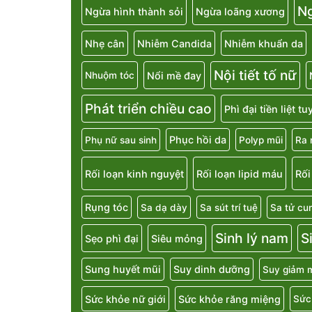
N
Ngừa hình thành sỏi
Ngừa loãng xương
Nhẹ cân
Nhiễm Candida
Nhiễm khuẩn da
Nội tiết tố nữ
Nổi mề đay
Nhuộm tóc
Phát triển chiều cao
Phì đại tiền liệt t
Phục hồi da
Phụ nữ sau sinh
Polyp mũi
Ra 
Rối loạn kinh nguyệt
Rối loạn lipid máu
Rối
Rụng tóc
Sa dạ dày
Sa sút trí tuệ
Sa tử cu
Sinh lý nam
S
Sẹo phì đại
Siêu mỏng
Sung huyết mũi
Suy dinh dưỡng
Suy giảm m
Sức khỏe nữ giới
Sức khỏe răng miệng
Sức