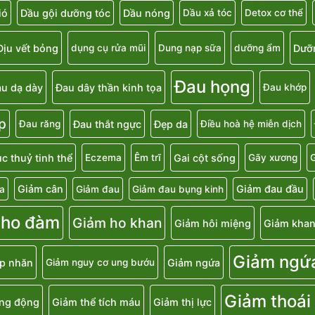
ió
Dầu gội dưỡng tóc
Dầu nóng
Dầu xả tóc
Detox cơ thể
Dịu vết bỏng
Dưỡ
dụng cụ rửa mũi
Dung nạp sữa
dưỡng ẩm
Đau họng
u dạ dày
Đau dây thần kinh tọa
Đau khớp
p
Đau thắt ngực
Đẹp da
Đau răng
Điều hoà hệ miễn dịch
c thuỷ tinh thể
Gai cột sống
Eczema
Êm trĩ
Gãy xương
G
Giảm cân
Giảm đau đầu
a
Giảm đau
Giảm đau bụng kinh
 ho đàm
Giảm ho khan
Giảm hôi miệng
Giảm khan
Giảm ngứ
p nhăn
Giảm ngứa
Giảm nguy cơ ung bướu
Giảm thoái
ăng động
Giảm thể tích máu
Giảm thị lực