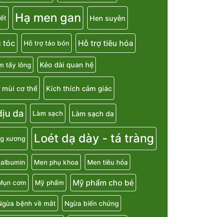
Hạ men gan
Hen suyễn
ết
 tóc
Hỗ trợ tiêu hóa
Hỗ trợ táo bón
Kéo dài quan hệ
m tẩy lông
 mùi cơ thể
Kích thích cảm giác
ịu da
Làm sạch da
Làm sạch
Loét dạ dày - tá tràng
g xương
 albumin
Men phụ khoa
Men tiêu hóa
Mỹ phẩm cho bé
Mụn cơm
Mỹ phẩm
Ngừa bệnh về mắt
Ngừa biến chứng