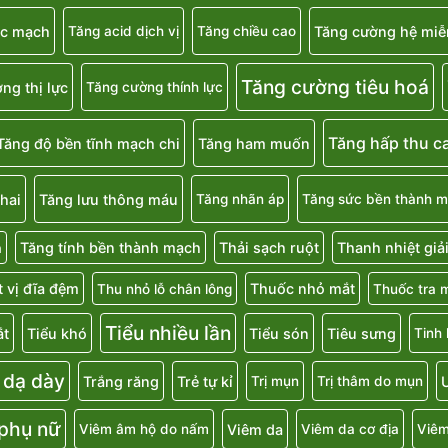
ắc mạch
Tăng cường hệ miễ
Tăng acid dịch vị
Tăng chiều cao
Tăng cường tiêu hoá
ng thị lực
Tăng cường thính lực
Tăng hấp thu c
Tăng độ bền tĩnh mạch chi
Tăng ham muốn
hai
Tăng lưu thông máu
Tăng nhãn áp
Tăng sức bền thành 
Tăng tính bền thành mạch
Thải sạch ruột
Thanh nhiệt giả
a
 vị đĩa đệm
Thuốc nhỏ mắt
Thu nhỏ lỗ chân lông
Thuốc tra 
Tiểu nhiều lần
ắt
Tiểu khó
Tiểu són
Tiêu sưng
Tinh
 dạ dày
Trắng răng
Trẻ tự kỉ
U
Trị mụn
Trị thâm do mụn
 phụ nữ
Viêm da
Viêm âm hộ do nấm
Viêm da cơ địa
Viêm