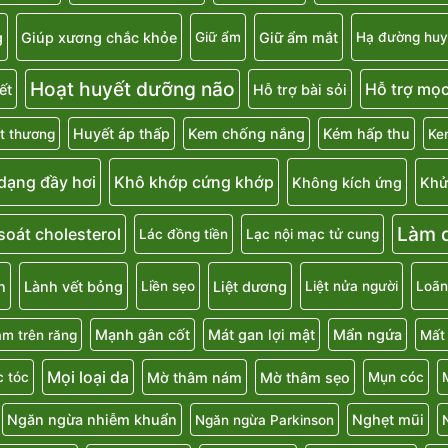
g
Giúp xương chắc khỏe
Giữ ẩm mắt
Giữ ẩm
Hạ đường huy
Hoạt huyết dưỡng não
Hỗ trợ mọc
ết
Hỗ trợ bài sỏi
Huyết áp thấp
Kem chống nắng
Kém hấp thu
t thương
Ke
 dạng đầy hơi
Khô khớp cứng khớp
Không kích ứng
Khử
Làm d
soát cholesterol
Lác đồng tiền
Lạc nội mạc tử cung
n
Lành vết bỏng
Liệt dương
Liền sẹo
Liệt nửa người
Loãn
Mạnh gân cốt
Mát gan lợi mật
Mẩn ngứa
m trên răng
Mất
Mọi loại da
Mờ thâm nám
Mờ thâm sẹo
 tóc
Mụn cóc
Ngăn ngừa nhiễm khuẩn
Nghẹt mũi
Ngăn ngừa Parkinson