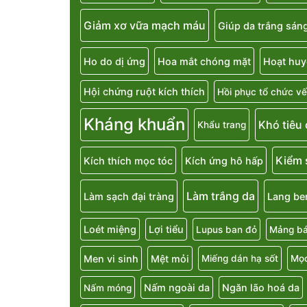
Giảm xơ vữa mạch máu
Giúp da trắng sán
Ho do dị ứng
Hoa mắt chóng mặt
Hoạt huy
Hội chứng ruột kích thích
Hồi phục tổ chức vế
Kháng khuẩn
Khó tiêu
Khẩu trang
Kiểm 
Kích thích mọc tóc
Kích ứng hô hấp
Làm trắng da
Làm sạch đại tràng
Lang be
Loét miệng
Lợi tiểu
Lupus ban đỏ
Mảng bá
Men vi sinh
Mệt mỏi
Miếng dán hạ sốt
Mọc
Nấm ngoài da
Ngăn lão hoá da
Nấm móng