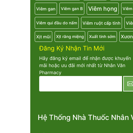
Viêm họng
Viêm gan
Viêm gan B
Viêm
Viêm ruột cấp tính
Viê
Viêm qui đầu do nấm
Xươn
Xịt mũi
Xịt răng miệng
Xuất tinh sớm
Đăng Ký Nhận Tin Mới
Hãy đăng ký email để nhận được khuyến
mãi hoặc ưu đãi mới nhất từ Nhân Văn
Pharmacy
newsletter
Hệ Thống Nhà Thuốc Nhân 