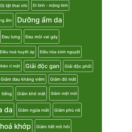
Dị tật thai nhi
Di tinh - mộng tinh
Dưỡng ẩm da
ng ẩm
Đau lưng
Đau mỏi vai gáy
Điều hoà huyết áp
Điều hòa kinh nguyệt
Giải độc gan
Giải độc phổi
hèn rỉ mắt
Giảm đau kháng viêm
Giảm đỏ mắt
 tiếng
Giảm khô mắt
Giảm mệt mỏi
a da
Giảm ngứa mắt
Giảm phù nề
 hoá khớp
Giảm tiết mồ hôi