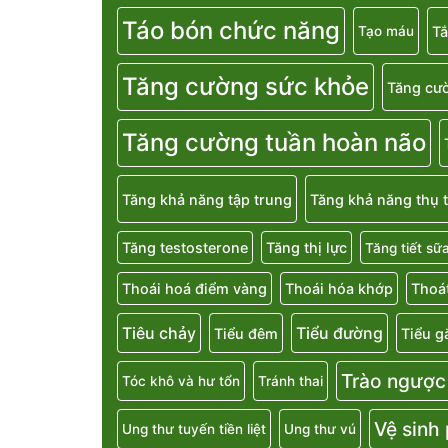
Táo bón chức năng
T
Tạo máu
Tăng cường sức khỏe
Tăng cườ
Tăng cường tuần hoàn não
Tăng khả năng tập trung
Tăng khả năng thụ t
Tăng testosterone
Tăng thị lực
Tăng tiết sữ
Thoái hoá điểm vàng
Thoái hóa khớp
Thoát
Tiêu chảy
Tiểu đường
Tiểu đêm
Tiểu g
Trào ngược
Tóc khô và hư tổn
Tránh thai
Vệ sinh
Ung thư tuyến tiền liệt
Ung thư vú