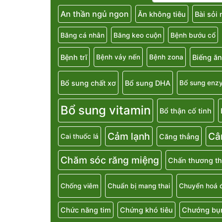
An thần ngủ ngon
Ăn không tiêu
Bài sỏi
Băng cá nhân
Băng keo cuộn
Bệnh bướu cổ
Bệnh trĩ
Biếng ăn
Bệnh vảy nến
Bệnh zona
Bổ sung chất xơ
Bổ sung DHA
Bổ sung enz
Bổ sung vitamin
Bổ thận cố tinh
Cảm lạnh
Câ
Căng thẳng
Cai thuốc lá
Chăm sóc răng miệng
Chấn thương th
Chống viêm
Chuẩn bị mang thai
Chuyển hoá 
Chức năng tim
Chứng khó tiêu
Chướng bụn