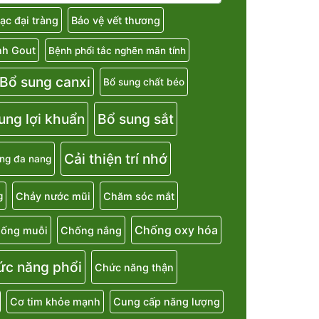
ạc đại tràng
Bảo vệ vết thương
nh Gout
Bệnh phổi tắc nghẽn mãn tính
Bổ sung canxi
Bổ sung chất béo
ung lợi khuẩn
Bổ sung sắt
Cải thiện trí nhớ
ng đa nang
Chảy nước mũi
Chăm sóc mắt
g
Chống oxy hóa
ống muỗi
Chống nắng
ức năng phổi
Chức năng thận
Cơ tim khỏe mạnh
Cung cấp năng lượng