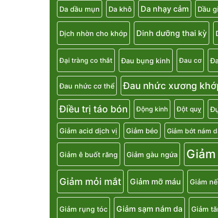
Da nhạy cảm
Da dầu mụn
Da khô
Dầu g
Dinh dưỡng thai kỳ
Dịch nhờn cho khớp
Đau bụng kinh
Đa
Đại tràng co thắt
Đau cơ
Đau nhức xương khớ
Đau nhức cơ thể
Điều trị táo bón
Đụ
Động kinh
Đột quỵ
Giảm acid dịch vị
Giảm béo
Giảm bớt nám d
Giảm
Giảm ê buốt răng
Giảm gàu ngứa
Giảm mỏi mắt
Giảm mỡ máu
Giảm nế
Giảm sạm nám da
Giảm rụng tóc
Giảm t