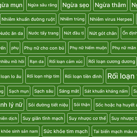
gừa mụn
Ngừa sẹo
Ngừa thâm
N
Ngừa sâu răng
Nhiễm khuẩn đường ruột
Nhiễm virus Herpes
Nhiễm trùng
Nước ăn da
Nứt gót chân
Nước tẩy trang
Nứt đầu ti
Ổn địn
uyến
Phụ nữ cho con bú
phụ
Phụ nữ hiếm muộn
Phụ nữ mãn 
Rối loạn cương dương
nhiều mồ hôi
Rạn da
Rối loạn cảm xúc
Rối loạn
 loạn lo âu
Rối loạn tiền đình
Rối loạn nhịp tim
Sạch sâu
Sáng mắt
S
ng
Sạch mụn
Sát khuẩn kháng nấm
inh lý nữ
Sỏi đường tiết niệu
Sốc hoặc hạ huyết 
Sỏi thận
Suy giãn tĩnh mạch
Suy nhược cơ thể
Suy nhược t
iễn dịch
Sức khỏe tim mạch
Tai biến mạch máu 
 khỏe sinh sản nam