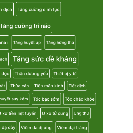
n dịch
Tăng cường sinh lực
Tăng cường trí não
anxi
Tăng huyết áp
Tăng hứng thú
Tăng sức đề kháng
mạch
i độc
Thận dương yếu
Thiết bị y tế
Tiền mãn kinh
mắt
Thừa cân
Tiết dịch
Tóc bạc sớm
Tóc chắc khỏe
 huyết suy kém
 xơ tiền liệt tuyến
U xơ tử cung
Ung thư
Viêm da dị ứng
Viêm đại tràng
 dạ dày