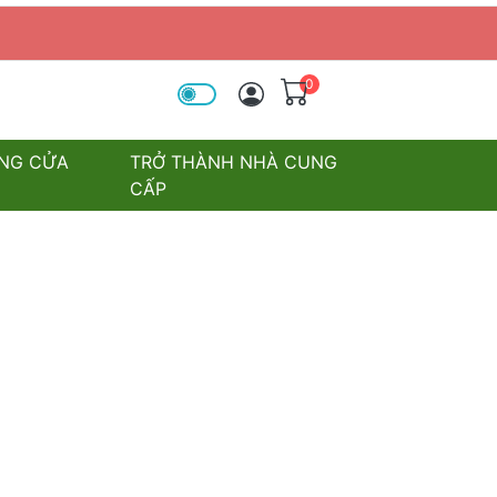
0
óa tìm kiếm
NG CỬA
TRỞ THÀNH NHÀ CUNG
CẤP