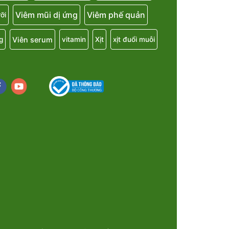
Viêm mũi dị ứng
Viêm phế quản
ỡi
Viên serum
g
vitamin
Xịt
xịt đuổi muỗi
cebook
youtube