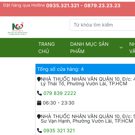
Đặt hàng qua Hotline
0935.321.321 - 0879.23.23.23
Từ khóa tìm kiếm
admin.configuration.shipping.provider
TRANG
DANH MỤC SẢN
N
CHỦ
PHẨM
V
Tổng số cửa hàng: 4
NHÀ THUỐC NHÂN VĂN QUẬN 10, Đ/c: 
Lý Thái Tổ, Phường Vườn Lài, TP.HCM
079 839 2222
06:30 - 23:30
NHÀ THUỐC NHÂN VĂN QUẬN 10, Đ/c: 
Sư Vạn Hạnh, Phường Vườn Lài, TP.HCM
0935 321 321