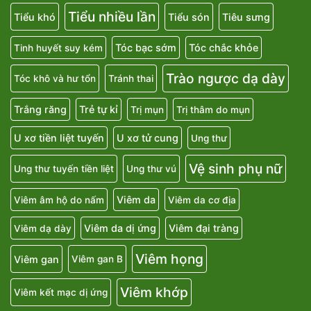
Tiểu nhiều lần
Tiểu khó
Tiểu són
Tiêu sưng
Tóc bạc sớm
Tóc chắc khỏe
Tinh huyết suy kém
Trào ngược dạ dày
Tóc khô và hư tổn
Tránh thai
Trắng răng
Trẻ tự kỉ
Trị mụn
Trị thâm do mụn
U xơ tiền liệt tuyến
U xơ tử cung
Ung thư
Vệ sinh phụ nữ
Ung thư tuyến tiền liệt
Ung thư vú
Viêm da
Viêm âm hộ do nấm
Viêm da cơ địa
Viêm da dị ứng
Viêm đại tràng
Viêm dạ dày
Viêm họng
Viêm gan
Viêm gan B
Viêm khớp
Viêm kết mạc dị ứng