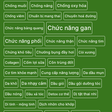
Chống oxy hóa
Chống muỗi
Chống nắng
Chống viêm
Chuẩn bị mang thai
Chuyển hoá đường
Chức năng gan
Chức năng bàng quang
Chức năng phổi
Chức năng thận
Chức năng tim
Chứng khó tiêu
Chướng bụng đầy hơi
Còi xương
Cốm lợi sữa
Côn trùng đốt
Collagen
Cơ tim khỏe mạnh
Cung cấp năng lượng
Da dầu mụn
Da nhạy cảm
Da khô
Dầu gió
Dầu gội dưỡng tóc
Dầu nóng
Dị tật thai nhi
Dầu xả tóc
Detox cơ thể
Dịch nhờn cho khớp
Di tinh - mộng tinh