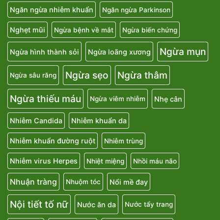
Ngăn ngừa nhiễm khuẩn
Ngăn ngừa Parkinson
Nghẹt mũi
Ngừa bệnh về mắt
Ngừa biến chứng
Ngừa mụn
Ngừa hình thành sỏi
Ngừa loãng xương
Ngừa sẹo
Ngừa thâm
Ngừa sâu răng
Ngừa thiếu máu
Nhẹ cân
Ngừa viêm nhiễm
Nhiễm Candida
Nhiễm khuẩn da
Nhiễm khuẩn đường ruột
Nhiễm trùng
Nhiễm virus Herpes
Nhiệt miệng
Nhồi máu não
Nhuận tràng
Nổi mề đay
Nhuộm tóc
Nội tiết tố nữ
Nước ăn da
Nước tẩy trang