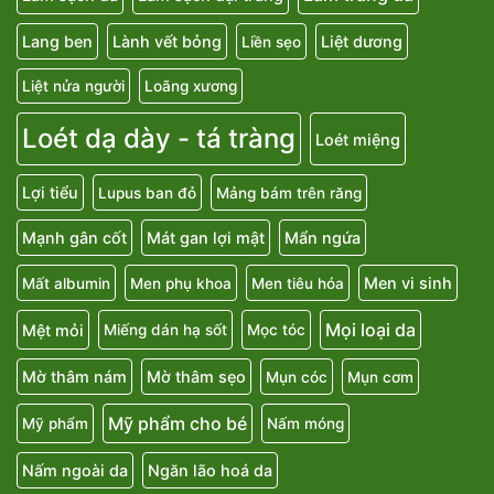
Lang ben
Lành vết bỏng
Liệt dương
Liền sẹo
Liệt nửa người
Loãng xương
Loét dạ dày - tá tràng
Loét miệng
Lợi tiểu
Lupus ban đỏ
Mảng bám trên răng
Mạnh gân cốt
Mát gan lợi mật
Mẩn ngứa
Men vi sinh
Mất albumin
Men phụ khoa
Men tiêu hóa
Mọi loại da
Mệt mỏi
Miếng dán hạ sốt
Mọc tóc
Mờ thâm nám
Mờ thâm sẹo
Mụn cóc
Mụn cơm
Mỹ phẩm cho bé
Mỹ phẩm
Nấm móng
Nấm ngoài da
Ngăn lão hoá da