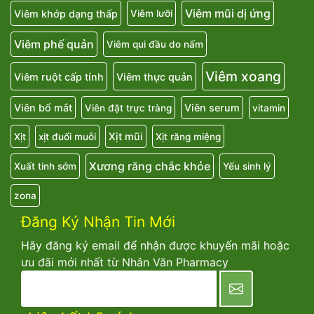
Viêm mũi dị ứng
Viêm khớp dạng thấp
Viêm lưỡi
Viêm phế quản
Viêm qui đầu do nấm
Viêm xoang
Viêm ruột cấp tính
Viêm thực quản
Viên bổ mắt
Viên serum
Viên đặt trực tràng
vitamin
Xịt mũi
Xịt
xịt đuổi muỗi
Xịt răng miệng
Xương răng chắc khỏe
Xuất tinh sớm
Yếu sinh lý
zona
Đăng Ký Nhận Tin Mới
Hãy đăng ký email để nhận được khuyến mãi hoặc
ưu đãi mới nhất từ Nhân Văn Pharmacy
newsletter