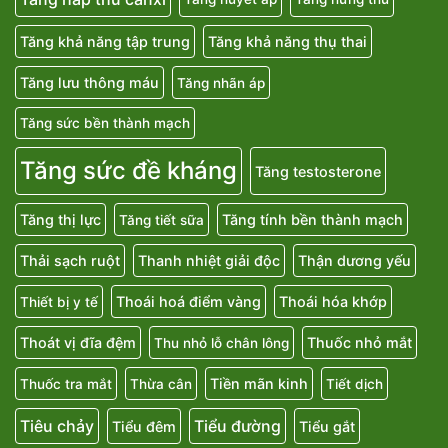
Tăng khả năng tập trung
Tăng khả năng thụ thai
Tăng lưu thông máu
Tăng nhãn áp
Tăng sức bền thành mạch
Tăng sức đề kháng
Tăng testosterone
Tăng thị lực
Tăng tính bền thành mạch
Tăng tiết sữa
Thải sạch ruột
Thanh nhiệt giải độc
Thận dương yếu
Thoái hoá điểm vàng
Thoái hóa khớp
Thiết bị y tế
Thoát vị đĩa đệm
Thuốc nhỏ mắt
Thu nhỏ lỗ chân lông
Tiền mãn kinh
Thuốc tra mắt
Thừa cân
Tiết dịch
Tiêu chảy
Tiểu đường
Tiểu đêm
Tiểu gắt