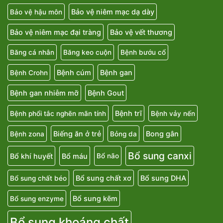
Bảo vệ niêm mạc dạ dày
Bảo vệ hậu môn
Bảo vệ niêm mạc đại tràng
Bảo vệ vết thương
Băng cá nhân
Băng keo cuộn
Bệnh bướu cổ
Bệnh cúm
Bệnh gan
Bệnh Crohn
Bệnh gan nhiễm mỡ
Bệnh Gout
Bệnh trĩ
Bệnh phổi tắc nghẽn mãn tính
Bệnh vảy nến
Biếng ăn ở trẻ
Bong gân
Bệnh zona
Bỏng da
Bổ sung canxi
Bổ khí huyết
Bổ máu
Bổ não
Bổ sung chất xơ
Bổ sung DHA
Bổ sung chất béo
Bổ sung kẽm
Bổ sung enzyme
Bổ sung khoáng chất