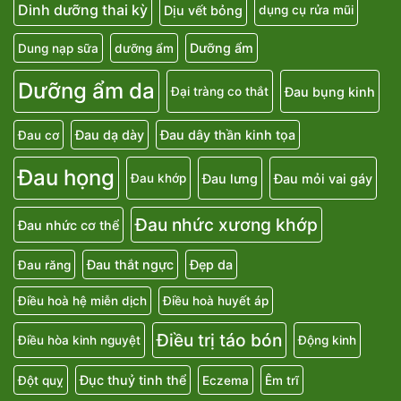
Dinh dưỡng thai kỳ
Dịu vết bỏng
dụng cụ rửa mũi
Dưỡng ẩm
Dung nạp sữa
dưỡng ẩm
Dưỡng ẩm da
Đau bụng kinh
Đại tràng co thắt
Đau dạ dày
Đau dây thần kinh tọa
Đau cơ
Đau họng
Đau lưng
Đau mỏi vai gáy
Đau khớp
Đau nhức xương khớp
Đau nhức cơ thể
Đau thắt ngực
Đẹp da
Đau răng
Điều hoà hệ miễn dịch
Điều hoà huyết áp
Điều trị táo bón
Điều hòa kinh nguyệt
Động kinh
Đục thuỷ tinh thể
Đột quỵ
Eczema
Êm trĩ