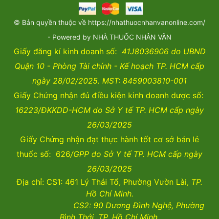
© Bản quyền thuộc về https://nhathuocnhanvanonline.com/
- Powered by NHÀ THUỐC NHÂN VĂN
Giấy đăng kí kinh doanh số:
41J8036906 do UBND
Quận 10 - Phòng Tài chính - Kế hoạch TP. HCM cấp
ngày 28/02/2025. MST: 8459003810-001
Giấy Chứng nhận đủ điều kiện kinh doanh dược số:
16223/ĐKKDD-HCM do Sở Y tế TP. HCM cấp ngày
26/03/2025
Giấy Chứng nhận đạt thực hành tốt cơ sở bán lẻ
thuốc số: 626
/GPP do Sở Y tế TP. HCM cấp ngày
26/03/2025
Địa chỉ: CS1: 461 Lý Thái Tổ, Phường Vườn Lài,
TP.
Hồ Chí Minh.
CS2:
90 Dương Đình Nghệ, Phường
Bình Thới, TP. Hồ Chí Minh.