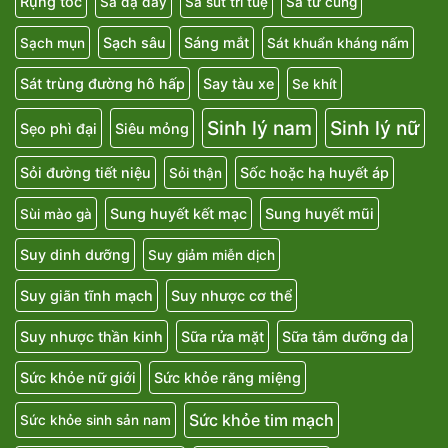
Rụng tóc
Sa dạ dày
Sa sút trí tuệ
Sa tử cung
Sạch sâu
Sáng mắt
Sạch mụn
Sát khuẩn kháng nấm
Sát trùng đường hô hấp
Say tàu xe
Se khít
Sinh lý nam
Sinh lý nữ
Sẹo phì đại
Siêu mỏng
Sỏi đường tiết niệu
Sốc hoặc hạ huyết áp
Sỏi thận
Sung huyết kết mạc
Sung huyết mũi
Sùi mào gà
Suy dinh dưỡng
Suy giảm miễn dịch
Suy giãn tĩnh mạch
Suy nhược cơ thể
Suy nhược thần kinh
Sữa rửa mặt
Sữa tắm dưỡng da
Sức khỏe nữ giới
Sức khỏe răng miệng
Sức khỏe tim mạch
Sức khỏe sinh sản nam