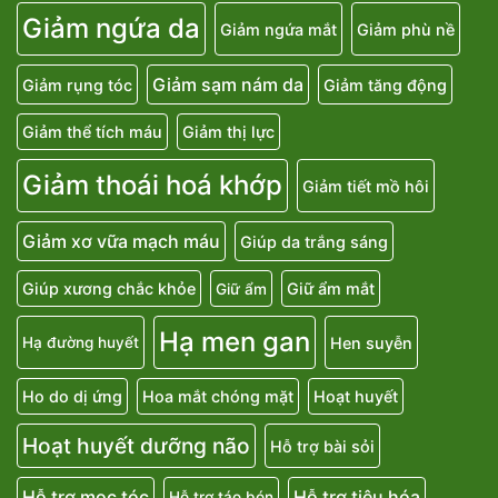
Giảm ngứa da
Giảm ngứa mắt
Giảm phù nề
Giảm sạm nám da
Giảm rụng tóc
Giảm tăng động
Giảm thể tích máu
Giảm thị lực
Giảm thoái hoá khớp
Giảm tiết mồ hôi
Giảm xơ vữa mạch máu
Giúp da trắng sáng
Giúp xương chắc khỏe
Giữ ẩm mắt
Giữ ẩm
Hạ men gan
Hen suyễn
Hạ đường huyết
Ho do dị ứng
Hoa mắt chóng mặt
Hoạt huyết
Hoạt huyết dưỡng não
Hỗ trợ bài sỏi
Hỗ trợ mọc tóc
Hỗ trợ tiêu hóa
Hỗ trợ táo bón