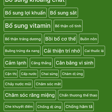
Bổ sung lợi khuẩn
Bổ sung sắt
Bổ sung vitamin
Bổ thận cố tinh
Bồi bổ cơ thể
Bổ thận tráng dương
Buồn nôn
Cải thiện trí nhớ
Buồng trứng đa nang
Cai thuốc lá
Cảm lạnh
Cân bằng vi sinh
Căng thẳng
Cận thị
Cấp nước
Chai sừng
Chàm dị ứng
Chảy nước mũi
Chăm sóc mắt
Chăm sóc răng miệng
Chấn thương thể thao
Chống hăm tã
Chống dị ứng
Che khuyết điểm