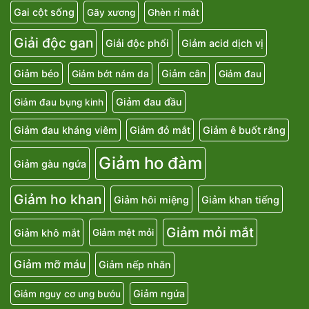
Gai cột sống
Gãy xương
Ghèn rỉ mắt
Giải độc gan
Giải độc phổi
Giảm acid dịch vị
Giảm béo
Giảm cân
Giảm bớt nám da
Giảm đau
Giảm đau đầu
Giảm đau bụng kinh
Giảm đau kháng viêm
Giảm đỏ mắt
Giảm ê buốt răng
Giảm ho đàm
Giảm gàu ngứa
Giảm ho khan
Giảm hôi miệng
Giảm khan tiếng
Giảm mỏi mắt
Giảm khô mắt
Giảm mệt mỏi
Giảm mỡ máu
Giảm nếp nhăn
Giảm ngứa
Giảm nguy cơ ung bướu