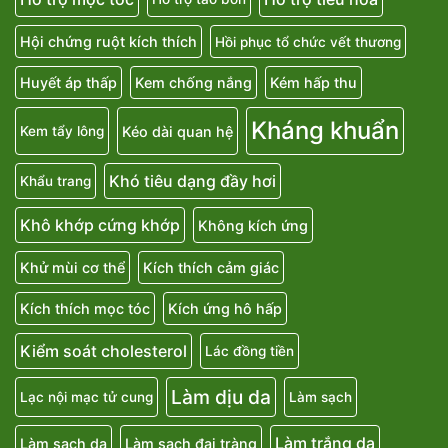
Hội chứng ruột kích thích
Hồi phục tổ chức vết thương
Huyết áp thấp
Kem chống nắng
Kém hấp thu
Kháng khuẩn
Kéo dài quan hệ
Kem tẩy lông
Khó tiêu dạng đầy hơi
Khẩu trang
Khô khớp cứng khớp
Không kích ứng
Khử mùi cơ thể
Kích thích cảm giác
Kích thích mọc tóc
Kích ứng hô hấp
Kiểm soát cholesterol
Lác đồng tiền
Làm dịu da
Lạc nội mạc tử cung
Làm sạch
Làm trắng da
Làm sạch da
Làm sạch đại tràng