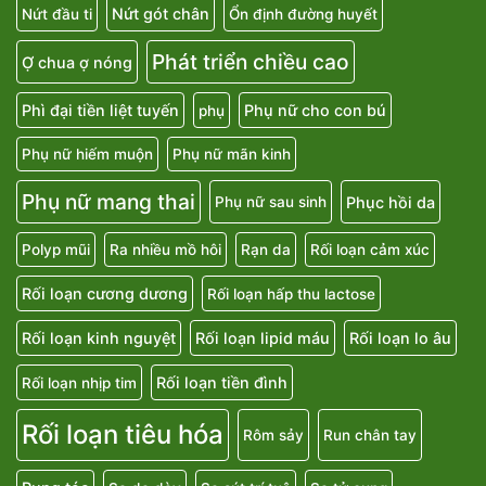
Nứt gót chân
Nứt đầu ti
Ổn định đường huyết
Phát triển chiều cao
Ợ chua ợ nóng
Phì đại tiền liệt tuyến
Phụ nữ cho con bú
phụ
Phụ nữ hiếm muộn
Phụ nữ mãn kinh
Phụ nữ mang thai
Phục hồi da
Phụ nữ sau sinh
Polyp mũi
Ra nhiều mồ hôi
Rạn da
Rối loạn cảm xúc
Rối loạn cương dương
Rối loạn hấp thu lactose
Rối loạn kinh nguyệt
Rối loạn lipid máu
Rối loạn lo âu
Rối loạn tiền đình
Rối loạn nhịp tim
Rối loạn tiêu hóa
Rôm sảy
Run chân tay