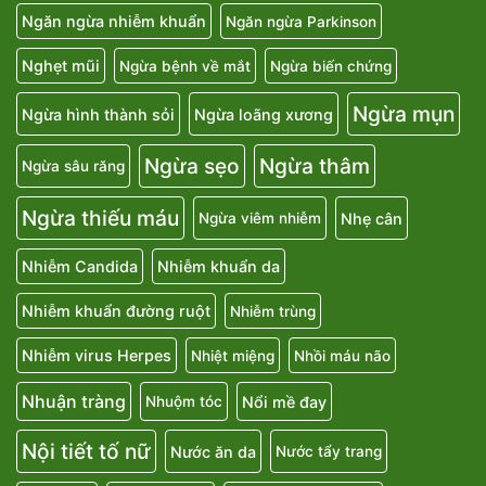
Ngăn ngừa nhiễm khuẩn
Ngăn ngừa Parkinson
Nghẹt mũi
Ngừa bệnh về mắt
Ngừa biến chứng
Ngừa mụn
Ngừa hình thành sỏi
Ngừa loãng xương
Ngừa sẹo
Ngừa thâm
Ngừa sâu răng
Ngừa thiếu máu
Nhẹ cân
Ngừa viêm nhiễm
Nhiễm Candida
Nhiễm khuẩn da
Nhiễm khuẩn đường ruột
Nhiễm trùng
Nhiễm virus Herpes
Nhiệt miệng
Nhồi máu não
Nhuận tràng
Nổi mề đay
Nhuộm tóc
Nội tiết tố nữ
Nước ăn da
Nước tẩy trang