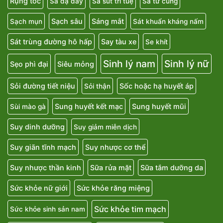
Rụng tóc
Sa dạ dày
Sa sút trí tuệ
Sa tử cung
Sạch sâu
Sáng mắt
Sạch mụn
Sát khuẩn kháng nấm
Sát trùng đường hô hấp
Say tàu xe
Se khít
Sinh lý nam
Sinh lý nữ
Sẹo phì đại
Siêu mỏng
Sỏi đường tiết niệu
Sốc hoặc hạ huyết áp
Sỏi thận
Sung huyết kết mạc
Sung huyết mũi
Sùi mào gà
Suy dinh dưỡng
Suy giảm miễn dịch
Suy giãn tĩnh mạch
Suy nhược cơ thể
Suy nhược thần kinh
Sữa rửa mặt
Sữa tắm dưỡng da
Sức khỏe nữ giới
Sức khỏe răng miệng
Sức khỏe tim mạch
Sức khỏe sinh sản nam