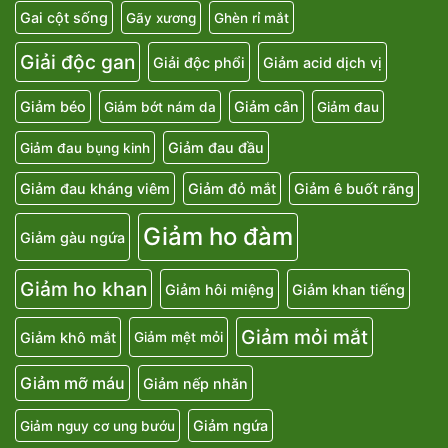
Gai cột sống
Gãy xương
Ghèn rỉ mắt
Giải độc gan
Giải độc phổi
Giảm acid dịch vị
Giảm béo
Giảm cân
Giảm bớt nám da
Giảm đau
Giảm đau đầu
Giảm đau bụng kinh
Giảm đau kháng viêm
Giảm đỏ mắt
Giảm ê buốt răng
Giảm ho đàm
Giảm gàu ngứa
Giảm ho khan
Giảm hôi miệng
Giảm khan tiếng
Giảm mỏi mắt
Giảm khô mắt
Giảm mệt mỏi
Giảm mỡ máu
Giảm nếp nhăn
Giảm ngứa
Giảm nguy cơ ung bướu