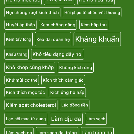
Hội chứng ruột kích thích
Hồi phục tổ chức vết thương
Huyết áp thấp
Kem chống nắng
Kém hấp thu
Kháng khuẩn
Kéo dài quan hệ
Kem tẩy lông
Khó tiêu dạng đầy hơi
Khẩu trang
Khô khớp cứng khớp
Không kích ứng
Khử mùi cơ thể
Kích thích cảm giác
Kích thích mọc tóc
Kích ứng hô hấp
Kiểm soát cholesterol
Lác đồng tiền
Làm dịu da
Lạc nội mạc tử cung
Làm sạch
Làm trắng da
Làm sạch da
Làm sạch đại tràng