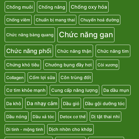
Chống oxy hóa
Chống muỗi
Chống nắng
Chống viêm
Chuẩn bị mang thai
Chuyển hoá đường
Chức năng gan
Chức năng bàng quang
Chức năng phổi
Chức năng thận
Chức năng tim
Chứng khó tiêu
Chướng bụng đầy hơi
Còi xương
Cốm lợi sữa
Côn trùng đốt
Collagen
Cơ tim khỏe mạnh
Cung cấp năng lượng
Da dầu mụn
Da nhạy cảm
Da khô
Dầu gió
Dầu gội dưỡng tóc
Dầu nóng
Dị tật thai nhi
Dầu xả tóc
Detox cơ thể
Dịch nhờn cho khớp
Di tinh - mộng tinh