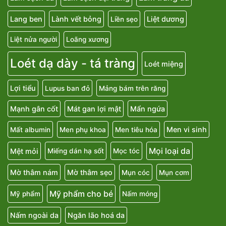
Lang ben
Lành vết bỏng
Liệt dương
Liền sẹo
Liệt nửa người
Loãng xương
Loét dạ dày - tá tràng
Loét miệng
Lợi tiểu
Lupus ban đỏ
Mảng bám trên răng
Mạnh gân cốt
Mát gan lợi mật
Mẩn ngứa
Men vi sinh
Mất albumin
Men phụ khoa
Men tiêu hóa
Mọi loại da
Mệt mỏi
Miếng dán hạ sốt
Mọc tóc
Mờ thâm nám
Mờ thâm sẹo
Mụn cóc
Mụn cơm
Mỹ phẩm cho bé
Mỹ phẩm
Nấm móng
Nấm ngoài da
Ngăn lão hoá da