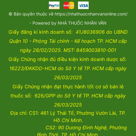
© Bản quyền thuộc về https://nhathuocnhanvanonline.com/
- Powered by NHÀ THUỐC NHÂN VĂN
Giấy đăng kí kinh doanh số:
41J8036906 do UBND
Quận 10 - Phòng Tài chính - Kế hoạch TP. HCM cấp
ngày 28/02/2025. MST: 8459003810-001
Giấy Chứng nhận đủ điều kiện kinh doanh dược số:
16223/ĐKKDD-HCM do Sở Y tế TP. HCM cấp ngày
26/03/2025
Giấy Chứng nhận đạt thực hành tốt cơ sở bán lẻ
thuốc số: 626
/GPP do Sở Y tế TP. HCM cấp ngày
26/03/2025
Địa chỉ: CS1: 461 Lý Thái Tổ, Phường Vườn Lài,
TP.
Hồ Chí Minh.
CS2:
90 Dương Đình Nghệ, Phường
Bình Thới, TP. Hồ Chí Minh.