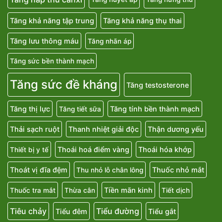
Tăng khả năng tập trung
Tăng khả năng thụ thai
Tăng lưu thông máu
Tăng nhãn áp
Tăng sức bền thành mạch
Tăng sức đề kháng
Tăng testosterone
Tăng thị lực
Tăng tính bền thành mạch
Tăng tiết sữa
Thải sạch ruột
Thanh nhiệt giải độc
Thận dương yếu
Thoái hoá điểm vàng
Thoái hóa khớp
Thiết bị y tế
Thoát vị đĩa đệm
Thuốc nhỏ mắt
Thu nhỏ lỗ chân lông
Tiền mãn kinh
Thuốc tra mắt
Thừa cân
Tiết dịch
Tiêu chảy
Tiểu đường
Tiểu đêm
Tiểu gắt