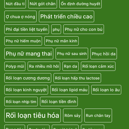
Nứt gót chân
Nứt đầu ti
Ổn định đường huyết
Phát triển chiều cao
Ợ chua ợ nóng
Phì đại tiền liệt tuyến
Phụ nữ cho con bú
phụ
Phụ nữ hiếm muộn
Phụ nữ mãn kinh
Phụ nữ mang thai
Phục hồi da
Phụ nữ sau sinh
Polyp mũi
Ra nhiều mồ hôi
Rạn da
Rối loạn cảm xúc
Rối loạn cương dương
Rối loạn hấp thu lactose
Rối loạn kinh nguyệt
Rối loạn lipid máu
Rối loạn lo âu
Rối loạn tiền đình
Rối loạn nhịp tim
Rối loạn tiêu hóa
Rôm sảy
Run chân tay