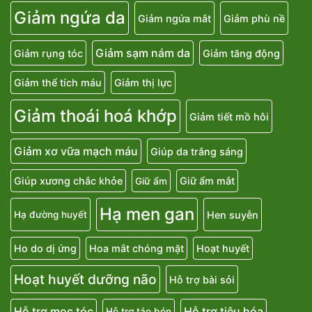
Giảm ngứa da
Giảm ngứa mắt
Giảm phù nề
Giảm sạm nám da
Giảm rụng tóc
Giảm tăng động
Giảm thể tích máu
Giảm thị lực
Giảm thoái hoá khớp
Giảm tiết mồ hôi
Giảm xơ vữa mạch máu
Giúp da trắng sáng
Giúp xương chắc khỏe
Giữ ẩm mắt
Giữ ẩm
Hạ men gan
Hen suyễn
Hạ đường huyết
Ho do dị ứng
Hoa mắt chóng mặt
Hoạt huyết
Hoạt huyết dưỡng não
Hỗ trợ bài sỏi
Hỗ trợ mọc tóc
Hỗ trợ tiêu hóa
Hỗ trợ táo bón