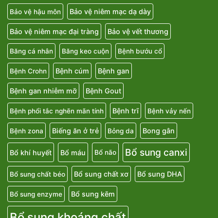
Bảo vệ niêm mạc dạ dày
Bảo vệ hậu môn
Bảo vệ niêm mạc đại tràng
Bảo vệ vết thương
Băng cá nhân
Băng keo cuộn
Bệnh bướu cổ
Bệnh cúm
Bệnh gan
Bệnh Crohn
Bệnh gan nhiễm mỡ
Bệnh Gout
Bệnh trĩ
Bệnh phổi tắc nghẽn mãn tính
Bệnh vảy nến
Biếng ăn ở trẻ
Bong gân
Bệnh zona
Bỏng da
Bổ sung canxi
Bổ khí huyết
Bổ máu
Bổ não
Bổ sung chất xơ
Bổ sung DHA
Bổ sung chất béo
Bổ sung kẽm
Bổ sung enzyme
Bổ sung khoáng chất