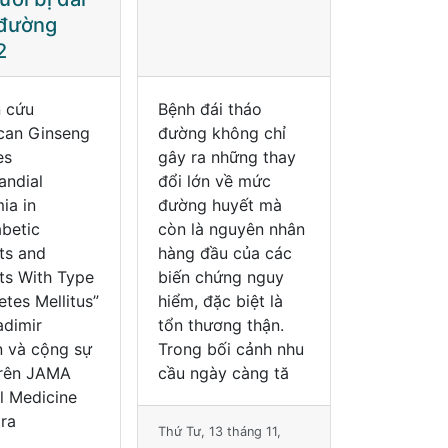
tháo đường
type 2
ái tháo
Nghiên cứu
Bệnh đái t
không chỉ
“American Ginseng
đường khô
 những thay
Reduces
gây ra nh
n về mức
Postprandial
đổi lớn về
 huyết mà
Glycemia in
đường huy
 nguyên nhân
Nondiabetic
còn là ng
ầu của các
Subjects and
hàng đầu 
hứng nguy
Subjects With Type
biến chứn
ặc biệt là
2 Diabetes Mellitus”
hiểm, đặc b
ương thận.
của Vladimir
tổn thương
bối cảnh nhu
Vuksan và cộng sự
Trong bối
ày càng tă
đăng trên JAMA
cầu ngày 
Internal Medicine
đã mở ra
13 tháng 11,
Thứ Tư, 13 th