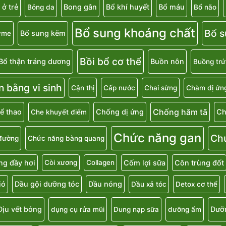
 ở trẻ
Bong gân
Bổ khí huyết
Bổ máu
Bỏng da
Bổ não
Bổ sung khoáng chất
Bổ s
Bổ sung kẽm
yme
Bồi bổ cơ thể
Bổ thận tráng dương
Buồn nôn
Buồng trứ
n bằng vi sinh
Cận thị
Cấp nước
Chai sừng
Chàm dị ứn
Chống hăm tã
ể thao
Chống dị ứng
Ch
Che khuyết điểm
Chức năng gan
Ch
đường
Chức năng bàng quang
g đầy hơi
Cốm lợi sữa
Côn trùng đốt
Còi xương
Collagen
ió
Dầu gội dưỡng tóc
Dầu nóng
Dầu xả tóc
Detox cơ thể
Dịu vết bỏng
Dưỡ
dụng cụ rửa mũi
Dung nạp sữa
dưỡng ẩm