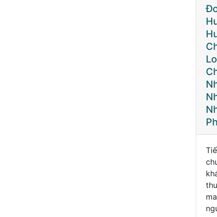
ĐÁI THÁO
Đo Đường
N
ĐƯỜNG - HIỂU
Huyết, Canxi,
S
ĐÚNG ĐỂ
Huyết Áp Và
Wi
TRÁNH XA
Chẩn Đoán
Hà
BIẾN CHỨNG
Loãng Xương
N
Chỉ 0 Đồng Với
Đế
Nhà Thuốc
Vớ
Nhân Văn –
Nhận Quà Miễn
Phí
Đái tháo đường là
Tiếp nối các
Ch
một bệnh mạn tính,
chương trình thăm
ch
nếu phát hiện trễ
khám miễn phí, Nhà
gia
hoặc điều trị không
thuốc Nhân Văn
Vi
đúng cách, bệnh có
mang đến cho
Sâ
thể dẫn đến nhiều
người dân khu vực
Wi