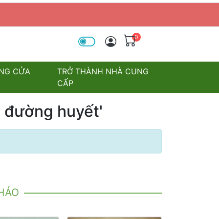
0
óa tìm kiếm
NG CỬA
TRỞ THÀNH NHÀ CUNG
CẤP
 đường huyết'
KHẢO