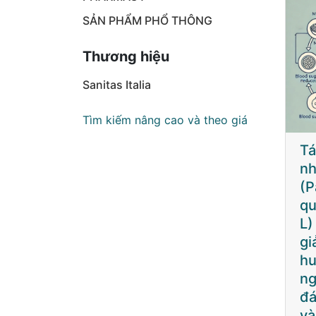
SẢN PHẨM PHỔ THÔNG
Thương hiệu
Sanitas Italia
Tìm kiếm nâng cao và theo giá
Nhân Sâm Bắc
Tác động của
Nh
Mỹ – Giải Pháp
nhân sâm Mỹ
Mỹ
Tiềm Năng Cho
(Panax
Ti
Bệnh Nhân Đái
quinquefolius
Bệ
Tháo Đường
L) trong việc
Th
Tránh Biến
giảm đường
Tr
Chứng Thận
huyết sau ăn ở
Ch
người không bị
đái tháo đường
Bệnh đái tháo
và người bị đái