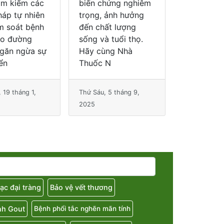
hứng nghiêm
quận 10 và khu vực
thuốc lớn
 ảnh hưởng
lân cận Chương
phố Hồ Ch
ất lượng
trình “ Đo huyết áp,
à tuổi thọ.
đo canxi, chẩn
ùng Nhà
đoán loãng xương,
Thứ Sáu, 26 
 N
đo đường huyết m
2024
 5 tháng 9,
Thứ Bảy, 16 tháng 3,
2024
ạc đại tràng
Bảo vệ vết thương
nh Gout
Bệnh phổi tắc nghẽn mãn tính