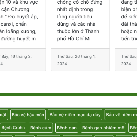
óng có chỗ đứng
đang tìm kiếm các
biến c
t định trong
biện pháp tự nhiên
trọng,
g người tiêu
để kiểm soát bệnh
đến ch
ng và các nhà
đái tháo đường
sống v
uốc lớn ở Thành
hoặc ngăn ngừa sự
Hãy c
ố Hồ Chí Mi
tiến triển
Thuốc
 Sáu, 26 tháng 1,
Thứ Sáu, 19 tháng 1,
Thứ Sáu,
24
2024
2025
 mật
Bảo vệ niêm mạc dạ dày
Bảo vệ niêm m
Bảo vệ hậu môn
Bệnh cúm
Bệnh gan
Bệnh gan nhiễm mỡ
Bệ
Bệnh Crohn