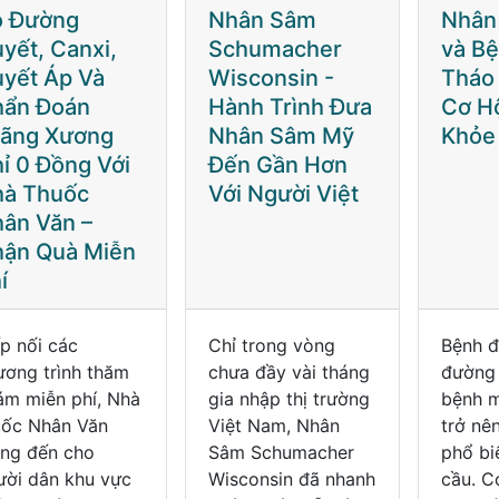
hân Sâm
Nhân Sâm Mỹ
ĐÁI 
chumacher
và Bệnh Đái
ĐƯỜN
sconsin -
Tháo Đường:
ĐÚNG
nh Trình Đưa
Cơ Hội Cho Sức
TRÁN
hân Sâm Mỹ
Khỏe
BIẾN
n Gần Hơn
i Người Việt
ỉ trong vòng
Bệnh đái tháo
Đái th
ưa đầy vài tháng
đường là một căn
một bệ
 nhập thị trường
bệnh mạn tính đang
nếu ph
ệt Nam, Nhân
trở nên ngày càng
hoặc đ
m Schumacher
phổ biến trên toàn
đúng c
sconsin đã nhanh
cầu. Con người
thể dẫ