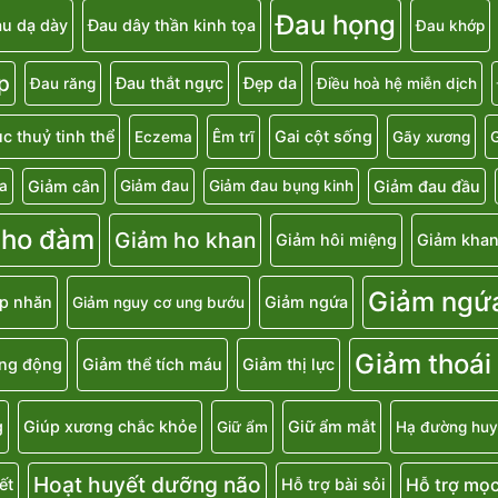
Đau họng
u dạ dày
Đau dây thần kinh tọa
Đau khớp
p
Đau thắt ngực
Đẹp da
Đau răng
Điều hoà hệ miễn dịch
c thuỷ tinh thể
Gai cột sống
Eczema
Êm trĩ
Gãy xương
G
Giảm cân
Giảm đau đầu
a
Giảm đau
Giảm đau bụng kinh
 ho đàm
Giảm ho khan
Giảm hôi miệng
Giảm khan
Giảm ngứ
p nhăn
Giảm ngứa
Giảm nguy cơ ung bướu
Giảm thoái
ăng động
Giảm thể tích máu
Giảm thị lực
g
Giúp xương chắc khỏe
Giữ ẩm mắt
Giữ ẩm
Hạ đường huy
Hoạt huyết dưỡng não
Hỗ trợ mọc
ết
Hỗ trợ bài sỏi