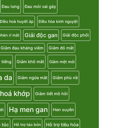
Đau lưng
Đau mỏi vai gáy
Điều hoà huyết áp
Điều hòa kinh nguyệt
Giải độc gan
Giải độc phổi
hèn rỉ mắt
Giảm đau kháng viêm
Giảm đỏ mắt
 tiếng
Giảm khô mắt
Giảm mệt mỏi
a da
Giảm ngứa mắt
Giảm phù nề
 hoá khớp
Giảm tiết mồ hôi
Hạ men gan
Hen suyễn
ết
 tóc
Hỗ trợ tiêu hóa
Hỗ trợ táo bón