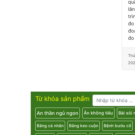
biến chứng nghiêm
quận 10 và khu vực
ch
trọng, ảnh hưởng
lân cận Chương
nhấ
đến chất lượng
trình “ Đo huyết áp,
lòn
sống và tuổi thọ.
đo canxi, chẩn
dù
Hãy cùng Nhà
đoán loãng xương,
th
Thuốc N
đo đường huyết m
ph
Thứ Sáu, 5 tháng 9,
Thứ Bảy, 16 tháng 3,
Thứ
2025
2024
20
Từ khóa sản phẩm
An thần ngủ ngon
Ăn không tiêu
Bài sỏi
Băng cá nhân
Băng keo cuộn
Bệnh bướu cổ