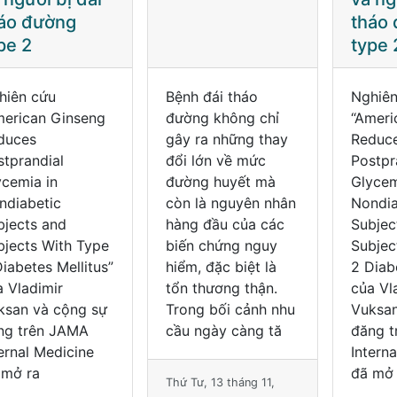
tháo đường
type 2
h đái tháo
Nghiên cứu
Bệnh đ
ờng không chỉ
“American Ginseng
đường 
y ra những thay
Reduces
gây ra
i lớn về mức
Postprandial
đổi lớ
ờng huyết mà
Glycemia in
đường
n là nguyên nhân
Nondiabetic
còn là
ng đầu của các
Subjects and
hàng đ
ến chứng nguy
Subjects With Type
biến c
m, đặc biệt là
2 Diabetes Mellitus”
hiểm, đ
 thương thận.
của Vladimir
tổn th
ong bối cảnh nhu
Vuksan và cộng sự
Trong 
u ngày càng tă
đăng trên JAMA
cầu ng
Internal Medicine
đã mở ra
 Tư, 13 tháng 11,
Thứ Tư, 