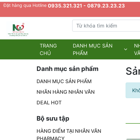
Đặt hàng qua Hotline
0935.321.321 - 0879.23.23.23
Từ khóa tìm kiếm
admin.configuration.shipping.provider
TRANG
DANH MỤC SẢN
N
CHỦ
PHẨM
V
Danh mục sản phẩm
Sả
DANH MỤC SẢN PHẨM
Khô
NHÃN HÀNG NHÂN VĂN
DEAL HOT
Bộ sưu tập
HÀNG ĐIỂM TẠI NHÂN VĂN
PHARMACY