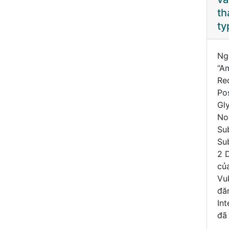
đường không chỉ
tháo đường
gây ra những thay
type 2
đổi lớn về mức
đường huyết mà
còn là nguyên nhân
Nghiên cứu
Bện
hàng đầu của các
“American Ginseng
đư
biến chứng nguy
Reduces
gâ
hiểm, đặc biệt là
Postprandial
đổ
tổn thương thận.
Glycemia in
đư
Trong bối cảnh nhu
Nondiabetic
cò
cầu ngày càng tă
Subjects and
hà
Subjects With Type
bi
2 Diabetes Mellitus”
hiể
Thứ Tư, 13 tháng 11,
của Vladimir
tổn
2024
Vuksan và cộng sự
Tr
đăng trên JAMA
cầ
Internal Medicine
đã mở ra
Thứ