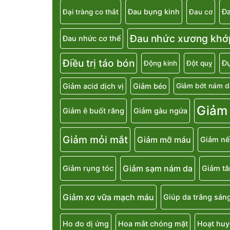
Đau bụng kinh
Đa
Đại tràng co thắt
Đau cơ
Đau nhức xương khớ
Đau nhức cơ thể
Điều trị táo bón
Đụ
Động kinh
Đột quỵ
Giảm acid dịch vị
Giảm béo
Giảm bớt nám d
Giảm
Giảm ê buốt răng
Giảm gàu ngứa
Giảm mỏi mắt
Giảm mỡ máu
Giảm nế
Giảm sạm nám da
Giảm rụng tóc
Giảm t
Giảm xơ vữa mạch máu
Giúp da trắng sán
Ho do dị ứng
Hoa mắt chóng mặt
Hoạt huy