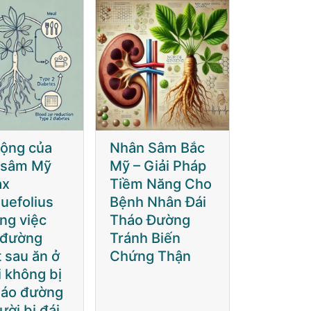
 Sâm Bắc
Tác động của
Nhân Sâ
Giải Pháp
nhân sâm Mỹ
Mỹ – Giả
 Năng Cho
(Panax
Tiềm Nă
 Nhân Đái
quinquefolius
Bệnh Nh
 Đường
L) trong việc
Tháo Đ
 Biến
giảm đường
Tránh B
g Thận
huyết sau ăn ở
Chứng 
người không bị
đái tháo đường
và người bị đái