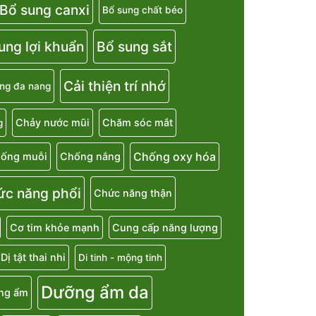
Bổ sung canxi
Bổ sung chất béo
ung lợi khuẩn
Bổ sung sắt
Cải thiện trí nhớ
ng đa nang
Chảy nước mũi
Chăm sóc mắt
g
Chống oxy hóa
ống muỗi
Chống nắng
ức năng phổi
Chức năng thận
Cơ tim khỏe mạnh
Cung cấp năng lượng
Dị tật thai nhi
Di tinh - mộng tinh
Dưỡng ẩm da
ng ẩm