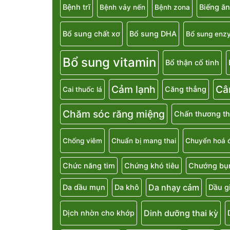
Bệnh trĩ
Biếng ăn
Bệnh vảy nến
Bệnh zona
Bổ sung chất xơ
Bổ sung DHA
Bổ sung enz
Bổ sung vitamin
Bổ thận cố tinh
Cảm lạnh
Câ
Căng thẳng
Cai thuốc lá
Chăm sóc răng miệng
Chấn thương th
Chống viêm
Chuẩn bị mang thai
Chuyển hoá 
Chức năng tim
Chứng khó tiêu
Chướng bụn
Da nhạy cảm
Da dầu mụn
Da khô
Dầu g
Dinh dưỡng thai kỳ
Dịch nhờn cho khớp