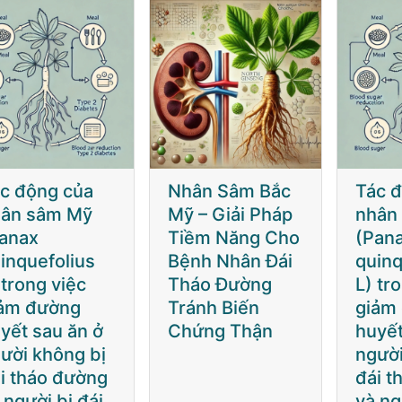
ân Sâm Bắc
Tác động của
Nhân
 – Giải Pháp
nhân sâm Mỹ
Mỹ – 
ềm Năng Cho
(Panax
Tiềm
nh Nhân Đái
quinquefolius
Bệnh
áo Đường
L) trong việc
Tháo
ánh Biến
giảm đường
Tránh
ứng Thận
huyết sau ăn ở
Chứn
người không bị
đái tháo đường
và người bị đái