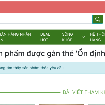
s.fields.logo
Từ kh
HÃN HÀNG NHÂN
DEAL
SỐNG
HỆ THỐ
ĂN
HOT
KHỎE
HÀNG
n phẩm được gắn thẻ 'Ổn định
ng tìm thấy sản phẩm thỏa yêu cầu
BÀI VIẾT THAM 