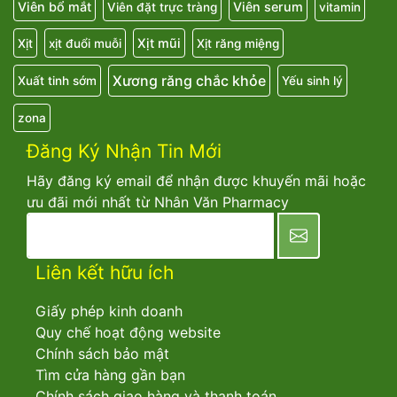
Viên bổ mắt
Viên serum
Viên đặt trực tràng
vitamin
Xịt mũi
Xịt
xịt đuổi muỗi
Xịt răng miệng
Xương răng chắc khỏe
Xuất tinh sớm
Yếu sinh lý
zona
Đăng Ký Nhận Tin Mới
Hãy đăng ký email để nhận được khuyến mãi hoặc
ưu đãi mới nhất từ Nhân Văn Pharmacy
newsletter
Liên kết hữu ích
Giấy phép kinh doanh
Quy chế hoạt động website
Chính sách bảo mật
Tìm cửa hàng gần bạn
Chính sách giao hàng và thanh toán