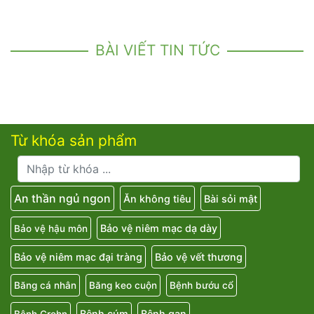
BÀI VIẾT TIN TỨC
Từ khóa sản phẩm
An thần ngủ ngon
Ăn không tiêu
Bài sỏi mật
Bảo vệ niêm mạc dạ dày
Bảo vệ hậu môn
Bảo vệ niêm mạc đại tràng
Bảo vệ vết thương
Băng cá nhân
Băng keo cuộn
Bệnh bướu cổ
Bệnh cúm
Bệnh gan
Bệnh Crohn