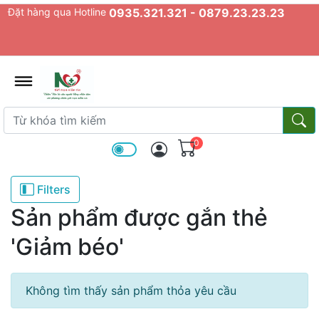
Đặt hàng qua Hotline
0935.321.321 - 0879.23.23.23
admin.configuration.shipping.prov
Từ khóa tìm kiếm
Từ k
0
Filters
Sản phẩm được gắn thẻ
'Giảm béo'
Không tìm thấy sản phẩm thỏa yêu cầu