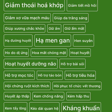
Giảm thoái hoá khớp
Giảm tiết mồ hôi
Giảm xơ vữa mạch máu
Giúp da trắng sáng
Giúp xương chắc khỏe
Giữ ẩm mắt
Giữ ẩm
Hạ men gan
Hen suyễn
Hạ đường huyết
Ho do dị ứng
Hoa mắt chóng mặt
Hoạt huyết
Hoạt huyết dưỡng não
Hỗ trợ bài sỏi
Hỗ trợ mọc tóc
Hỗ trợ tiêu hóa
Hỗ trợ táo bón
Hội chứng ruột kích thích
Hồi phục tổ chức vết thương
Huyết áp thấp
Kem chống nắng
Kém hấp thu
Kháng khuẩn
Kéo dài quan hệ
Kem tẩy lông