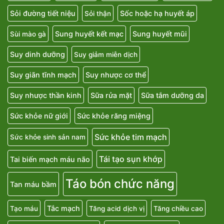
Sỏi đường tiết niệu
Sốc hoặc hạ huyết áp
Sỏi thận
Sung huyết kết mạc
Sung huyết mũi
Sùi mào gà
Suy dinh dưỡng
Suy giảm miễn dịch
Suy giãn tĩnh mạch
Suy nhược cơ thể
Suy nhược thần kinh
Sữa rửa mặt
Sữa tắm dưỡng da
Sức khỏe nữ giới
Sức khỏe răng miệng
Sức khỏe tim mạch
Sức khỏe sinh sản nam
Tái tạo sụn khớp
Tai biến mạch máu não
Táo bón chức năng
Tan máu bầm
Tắc mạch
Tạo máu
Tăng acid dịch vị
Tăng chiều cao