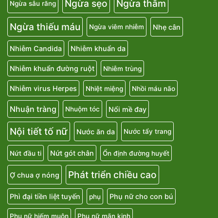
Ngừa sẹo
Ngừa thâm
Ngừa sâu răng
Ngừa thiếu máu
Nhẹ cân
Ngừa viêm nhiễm
Nhiễm Candida
Nhiễm khuẩn da
Nhiễm khuẩn đường ruột
Nhiễm trùng
Nhiễm virus Herpes
Nhiệt miệng
Nhồi máu não
Nhuận tràng
Nổi mề đay
Nhuộm tóc
Nội tiết tố nữ
Nước ăn da
Nước tẩy trang
Nứt gót chân
Nứt đầu ti
Ổn định đường huyết
Phát triển chiều cao
Ợ chua ợ nóng
Phì đại tiền liệt tuyến
Phụ nữ cho con bú
phụ
Phụ nữ hiếm muộn
Phụ nữ mãn kinh