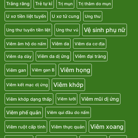
Trắng răng
Trẻ tự kỉ
Trị mụn
Trị thâm do mụn
U xơ tiền liệt tuyến
U xơ tử cung
Ung thư
Vệ sinh phụ nữ
Ung thư tuyến tiền liệt
Ung thư vú
Viêm da
Viêm âm hộ do nấm
Viêm da cơ địa
Viêm da dị ứng
Viêm đại tràng
Viêm dạ dày
Viêm họng
Viêm gan
Viêm gan B
Viêm khớp
Viêm kết mạc dị ứng
Viêm mũi dị ứng
Viêm khớp dạng thấp
Viêm lưỡi
Viêm phế quản
Viêm qui đầu do nấm
Viêm xoang
Viêm ruột cấp tính
Viêm thực quản