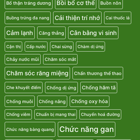
Bồi bổ cơ thể
Bổ thận tráng dương
Buồn nôn
Cải thiện trí nhớ
Buồng trứng đa nang
Cai thuốc lá
Cảm lạnh
Cân bằng vi sinh
Căng thẳng
Cận thị
Cấp nước
Chai sừng
Chàm dị ứng
Chảy nước mũi
Chăm sóc mắt
Chăm sóc răng miệng
Chấn thương thể thao
Chống hăm tã
Chống dị ứng
Che khuyết điểm
Chống oxy hóa
Chống muỗi
Chống nắng
Chống viêm
Chuẩn bị mang thai
Chuyển hoá đường
Chức năng gan
Chức năng bàng quang