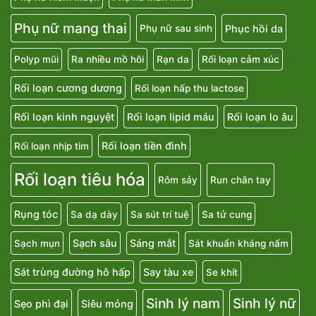
Phụ nữ mang thai
Phục hồi da
Phụ nữ sau sinh
Polyp mũi
Ra nhiều mồ hôi
Rạn da
Rối loạn cảm xúc
Rối loạn cương dương
Rối loạn hấp thu lactose
Rối loạn kinh nguyệt
Rối loạn lipid máu
Rối loạn lo âu
Rối loạn tiền đình
Rối loạn nhịp tim
Rối loạn tiêu hóa
Rôm sảy
Run chân tay
Rụng tóc
Sa dạ dày
Sa sút trí tuệ
Sa tử cung
Sạch sâu
Sáng mắt
Sạch mụn
Sát khuẩn kháng nấm
Sát trùng đường hô hấp
Say tàu xe
Se khít
Sinh lý nam
Sinh lý nữ
Sẹo phì đại
Siêu mỏng