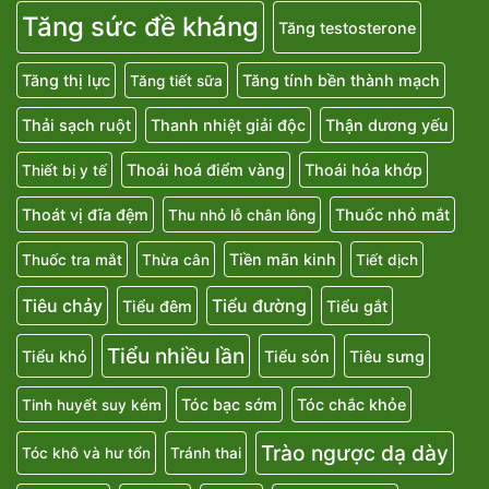
Tăng sức đề kháng
Tăng testosterone
Tăng thị lực
Tăng tính bền thành mạch
Tăng tiết sữa
Thải sạch ruột
Thanh nhiệt giải độc
Thận dương yếu
Thoái hoá điểm vàng
Thoái hóa khớp
Thiết bị y tế
Thoát vị đĩa đệm
Thuốc nhỏ mắt
Thu nhỏ lỗ chân lông
Tiền mãn kinh
Thuốc tra mắt
Thừa cân
Tiết dịch
Tiêu chảy
Tiểu đường
Tiểu đêm
Tiểu gắt
Tiểu nhiều lần
Tiểu khó
Tiểu són
Tiêu sưng
Tóc bạc sớm
Tóc chắc khỏe
Tinh huyết suy kém
Trào ngược dạ dày
Tóc khô và hư tổn
Tránh thai