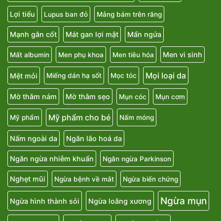
Lợi tiểu
Lupus ban đỏ
Mảng bám trên răng
Mạnh gân cốt
Mát gan lợi mật
Mẩn ngứa
Men vi sinh
Mất albumin
Men phụ khoa
Men tiêu hóa
Mọi loại da
Mệt mỏi
Miếng dán hạ sốt
Mọc tóc
Mờ thâm nám
Mờ thâm sẹo
Mụn cóc
Mụn cơm
Mỹ phẩm cho bé
Mỹ phẩm
Nấm móng
Nấm ngoài da
Ngăn lão hoá da
Ngăn ngừa nhiễm khuẩn
Ngăn ngừa Parkinson
Nghẹt mũi
Ngừa bệnh về mắt
Ngừa biến chứng
Ngừa mụn
Ngừa hình thành sỏi
Ngừa loãng xương