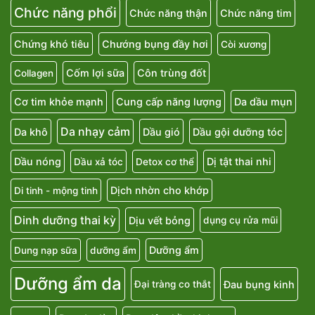
Chức năng phổi
Chức năng thận
Chức năng tim
Chứng khó tiêu
Chướng bụng đầy hơi
Còi xương
Cốm lợi sữa
Côn trùng đốt
Collagen
Cơ tim khỏe mạnh
Cung cấp năng lượng
Da dầu mụn
Da nhạy cảm
Da khô
Dầu gió
Dầu gội dưỡng tóc
Dầu nóng
Dị tật thai nhi
Dầu xả tóc
Detox cơ thể
Dịch nhờn cho khớp
Di tinh - mộng tinh
Dinh dưỡng thai kỳ
Dịu vết bỏng
dụng cụ rửa mũi
Dưỡng ẩm
Dung nạp sữa
dưỡng ẩm
Dưỡng ẩm da
Đau bụng kinh
Đại tràng co thắt