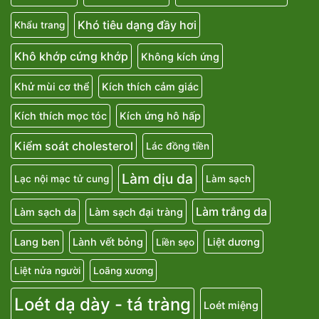
Khó tiêu dạng đầy hơi
Khẩu trang
Khô khớp cứng khớp
Không kích ứng
Khử mùi cơ thể
Kích thích cảm giác
Kích thích mọc tóc
Kích ứng hô hấp
Kiểm soát cholesterol
Lác đồng tiền
Làm dịu da
Lạc nội mạc tử cung
Làm sạch
Làm trắng da
Làm sạch da
Làm sạch đại tràng
Lang ben
Lành vết bỏng
Liệt dương
Liền sẹo
Liệt nửa người
Loãng xương
Loét dạ dày - tá tràng
Loét miệng