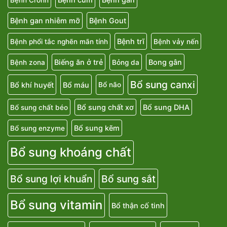
Bệnh gan nhiễm mỡ
Bệnh Gout
Bệnh trĩ
Bệnh phổi tắc nghẽn mãn tính
Bệnh vảy nến
Biếng ăn ở trẻ
Bong gân
Bệnh zona
Bỏng da
Bổ sung canxi
Bổ khí huyết
Bổ máu
Bổ não
Bổ sung chất xơ
Bổ sung DHA
Bổ sung chất béo
Bổ sung kẽm
Bổ sung enzyme
Bổ sung khoáng chất
Bổ sung lợi khuẩn
Bổ sung sắt
Bổ sung vitamin
Bổ thận cố tinh