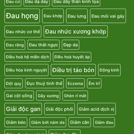
Đau dạ dày
Đau dây thần kinh tọa
Đau cơ
Đau họng
Đau lưng
Đau mỏi vai gáy
Đau khớp
Đau nhức xương khớp
Đau nhức cơ thể
Đau thắt ngực
Đẹp da
Đau răng
Điều hoà hệ miễn dịch
Điều hoà huyết áp
Điều trị táo bón
Điều hòa kinh nguyệt
Động kinh
Đục thuỷ tinh thể
Đột quỵ
Eczema
Êm trĩ
Gai cột sống
Gãy xương
Ghèn rỉ mắt
Giải độc gan
Giải độc phổi
Giảm acid dịch vị
Giảm béo
Giảm cân
Giảm bớt nám da
Giảm đau