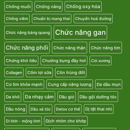
Chống oxy hóa
Chống muỗi
Chống nắng
Chống viêm
Chuẩn bị mang thai
Chuyển hoá đường
Chức năng gan
Chức năng bàng quang
Chức năng phổi
Chức năng thận
Chức năng tim
Chứng khó tiêu
Chướng bụng đầy hơi
Còi xương
Cốm lợi sữa
Côn trùng đốt
Collagen
Cơ tim khỏe mạnh
Cung cấp năng lượng
Da dầu mụn
Da nhạy cảm
Da khô
Dầu gió
Dầu gội dưỡng tóc
Dầu nóng
Dị tật thai nhi
Dầu xả tóc
Detox cơ thể
Dịch nhờn cho khớp
Di tinh - mộng tinh