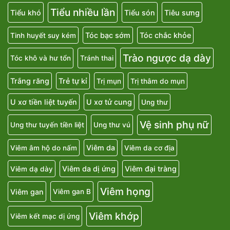
Tiểu nhiều lần
Tiểu khó
Tiểu són
Tiêu sưng
Tóc bạc sớm
Tóc chắc khỏe
Tinh huyết suy kém
Trào ngược dạ dày
Tóc khô và hư tổn
Tránh thai
Trắng răng
Trẻ tự kỉ
Trị mụn
Trị thâm do mụn
U xơ tiền liệt tuyến
U xơ tử cung
Ung thư
Vệ sinh phụ nữ
Ung thư tuyến tiền liệt
Ung thư vú
Viêm da
Viêm âm hộ do nấm
Viêm da cơ địa
Viêm da dị ứng
Viêm đại tràng
Viêm dạ dày
Viêm họng
Viêm gan
Viêm gan B
Viêm khớp
Viêm kết mạc dị ứng