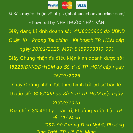
© Bản quyền thuộc về https://nhathuocnhanvanonline.com/
- Powered by NHÀ THUỐC NHÂN VĂN
Giấy đăng kí kinh doanh số:
41J8036906 do UBND
Quận 10 - Phòng Tài chính - Kế hoạch TP. HCM cấp
ngày 28/02/2025. MST: 8459003810-001
Giấy Chứng nhận đủ điều kiện kinh doanh dược số:
16223/ĐKKDD-HCM do Sở Y tế TP. HCM cấp ngày
26/03/2025
Giấy Chứng nhận đạt thực hành tốt cơ sở bán lẻ
thuốc số: 626
/GPP do Sở Y tế TP. HCM cấp ngày
26/03/2025
Địa chỉ: CS1: 461 Lý Thái Tổ, Phường Vườn Lài,
TP.
Hồ Chí Minh.
CS2:
90 Dương Đình Nghệ, Phường
Bình Thới, TP. Hồ Chí Minh.