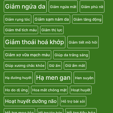
Giảm ngứa da
Giảm ngứa mắt
Giảm phù nề
Giảm sạm nám da
Giảm rụng tóc
Giảm tăng động
Giảm thể tích máu
Giảm thị lực
Giảm thoái hoá khớp
Giảm tiết mồ hôi
Giảm xơ vữa mạch máu
Giúp da trắng sáng
Giúp xương chắc khỏe
Giữ ẩm mắt
Giữ ẩm
Hạ men gan
Hen suyễn
Hạ đường huyết
Ho do dị ứng
Hoa mắt chóng mặt
Hoạt huyết
Hoạt huyết dưỡng não
Hỗ trợ bài sỏi
Hỗ trợ mọc tóc
Hỗ trợ tiêu hóa
Hỗ trợ táo bón