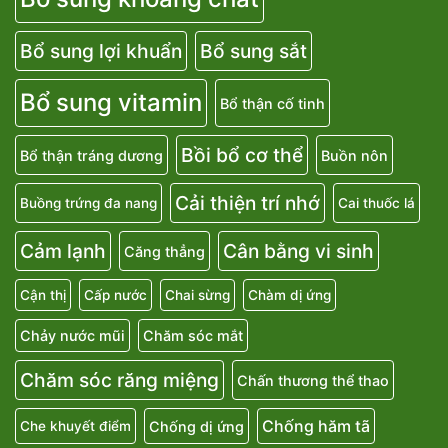
Bổ sung lợi khuẩn
Bổ sung sắt
Bổ sung vitamin
Bổ thận cố tinh
Bồi bổ cơ thể
Bổ thận tráng dương
Buồn nôn
Cải thiện trí nhớ
Buồng trứng đa nang
Cai thuốc lá
Cảm lạnh
Cân bằng vi sinh
Căng thẳng
Cận thị
Cấp nước
Chai sừng
Chàm dị ứng
Chảy nước mũi
Chăm sóc mắt
Chăm sóc răng miệng
Chấn thương thể thao
Chống hăm tã
Chống dị ứng
Che khuyết điểm