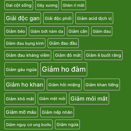
Gai cột sống
Gãy xương
Ghèn rỉ mắt
Giải độc gan
Giải độc phổi
Giảm acid dịch vị
Giảm béo
Giảm cân
Giảm bớt nám da
Giảm đau
Giảm đau đầu
Giảm đau bụng kinh
Giảm đau kháng viêm
Giảm đỏ mắt
Giảm ê buốt răng
Giảm ho đàm
Giảm gàu ngứa
Giảm ho khan
Giảm hôi miệng
Giảm khan tiếng
Giảm mỏi mắt
Giảm khô mắt
Giảm mệt mỏi
Giảm mỡ máu
Giảm nếp nhăn
Giảm ngứa
Giảm nguy cơ ung bướu