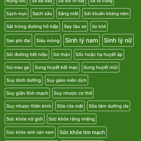
Rụng tóc
Sa dạ dày
Sa sút trí tuệ
Sa tử cung
Sạch sâu
Sáng mắt
Sạch mụn
Sát khuẩn kháng nấm
Sát trùng đường hô hấp
Say tàu xe
Se khít
Sinh lý nam
Sinh lý nữ
Sẹo phì đại
Siêu mỏng
Sỏi đường tiết niệu
Sốc hoặc hạ huyết áp
Sỏi thận
Sung huyết kết mạc
Sung huyết mũi
Sùi mào gà
Suy dinh dưỡng
Suy giảm miễn dịch
Suy giãn tĩnh mạch
Suy nhược cơ thể
Suy nhược thần kinh
Sữa rửa mặt
Sữa tắm dưỡng da
Sức khỏe nữ giới
Sức khỏe răng miệng
Sức khỏe tim mạch
Sức khỏe sinh sản nam