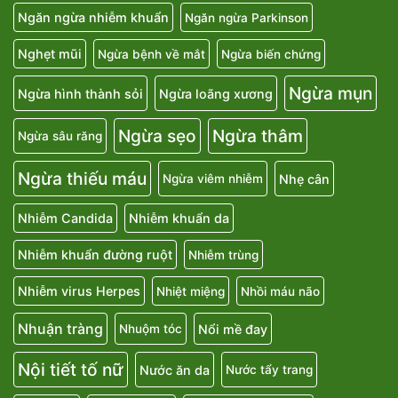
Ngăn ngừa nhiễm khuẩn
Ngăn ngừa Parkinson
Nghẹt mũi
Ngừa bệnh về mắt
Ngừa biến chứng
Ngừa mụn
Ngừa hình thành sỏi
Ngừa loãng xương
Ngừa sẹo
Ngừa thâm
Ngừa sâu răng
Ngừa thiếu máu
Nhẹ cân
Ngừa viêm nhiễm
Nhiễm Candida
Nhiễm khuẩn da
Nhiễm khuẩn đường ruột
Nhiễm trùng
Nhiễm virus Herpes
Nhiệt miệng
Nhồi máu não
Nhuận tràng
Nổi mề đay
Nhuộm tóc
Nội tiết tố nữ
Nước ăn da
Nước tẩy trang