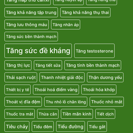
Tăng khả năng tập trung
Tăng khả năng thụ thai
Tăng lưu thông máu
Tăng nhãn áp
Tăng sức bền thành mạch
Tăng sức đề kháng
Tăng testosterone
Tăng thị lực
Tăng tính bền thành mạch
Tăng tiết sữa
Thải sạch ruột
Thanh nhiệt giải độc
Thận dương yếu
Thoái hoá điểm vàng
Thoái hóa khớp
Thiết bị y tế
Thoát vị đĩa đệm
Thuốc nhỏ mắt
Thu nhỏ lỗ chân lông
Tiền mãn kinh
Thuốc tra mắt
Thừa cân
Tiết dịch
Tiêu chảy
Tiểu đường
Tiểu đêm
Tiểu gắt