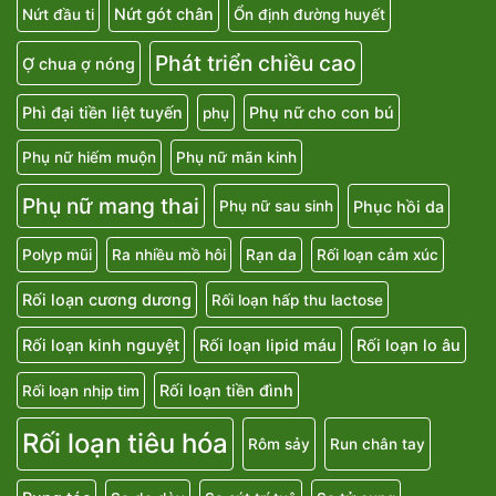
Nứt gót chân
Nứt đầu ti
Ổn định đường huyết
Phát triển chiều cao
Ợ chua ợ nóng
Phì đại tiền liệt tuyến
Phụ nữ cho con bú
phụ
Phụ nữ hiếm muộn
Phụ nữ mãn kinh
Phụ nữ mang thai
Phục hồi da
Phụ nữ sau sinh
Polyp mũi
Ra nhiều mồ hôi
Rạn da
Rối loạn cảm xúc
Rối loạn cương dương
Rối loạn hấp thu lactose
Rối loạn kinh nguyệt
Rối loạn lipid máu
Rối loạn lo âu
Rối loạn tiền đình
Rối loạn nhịp tim
Rối loạn tiêu hóa
Rôm sảy
Run chân tay