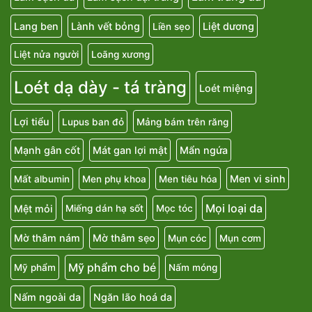
Lang ben
Lành vết bỏng
Liệt dương
Liền sẹo
Liệt nửa người
Loãng xương
Loét dạ dày - tá tràng
Loét miệng
Lợi tiểu
Lupus ban đỏ
Mảng bám trên răng
Mạnh gân cốt
Mát gan lợi mật
Mẩn ngứa
Men vi sinh
Mất albumin
Men phụ khoa
Men tiêu hóa
Mọi loại da
Mệt mỏi
Miếng dán hạ sốt
Mọc tóc
Mờ thâm nám
Mờ thâm sẹo
Mụn cóc
Mụn cơm
Mỹ phẩm cho bé
Mỹ phẩm
Nấm móng
Nấm ngoài da
Ngăn lão hoá da