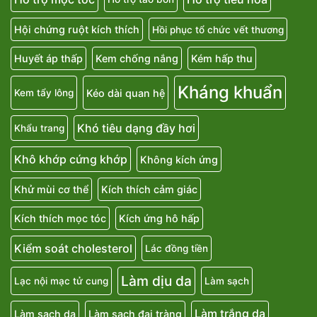
Hội chứng ruột kích thích
Hồi phục tổ chức vết thương
Huyết áp thấp
Kem chống nắng
Kém hấp thu
Kháng khuẩn
Kéo dài quan hệ
Kem tẩy lông
Khó tiêu dạng đầy hơi
Khẩu trang
Khô khớp cứng khớp
Không kích ứng
Khử mùi cơ thể
Kích thích cảm giác
Kích thích mọc tóc
Kích ứng hô hấp
Kiểm soát cholesterol
Lác đồng tiền
Làm dịu da
Lạc nội mạc tử cung
Làm sạch
Làm trắng da
Làm sạch da
Làm sạch đại tràng