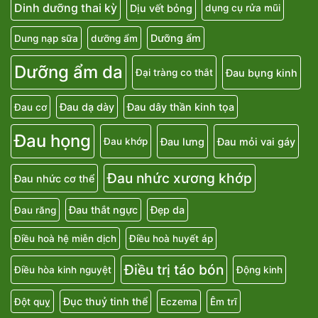
Dinh dưỡng thai kỳ
Dịu vết bỏng
dụng cụ rửa mũi
Dưỡng ẩm
Dung nạp sữa
dưỡng ẩm
Dưỡng ẩm da
Đau bụng kinh
Đại tràng co thắt
Đau dạ dày
Đau dây thần kinh tọa
Đau cơ
Đau họng
Đau lưng
Đau mỏi vai gáy
Đau khớp
Đau nhức xương khớp
Đau nhức cơ thể
Đau thắt ngực
Đẹp da
Đau răng
Điều hoà hệ miễn dịch
Điều hoà huyết áp
Điều trị táo bón
Điều hòa kinh nguyệt
Động kinh
Đục thuỷ tinh thể
Đột quỵ
Eczema
Êm trĩ