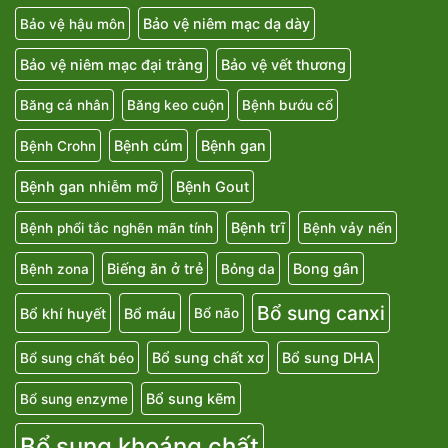
Bảo vệ niêm mạc dạ dày
Bảo vệ hậu môn
Bảo vệ niêm mạc đại tràng
Bảo vệ vết thương
Băng cá nhân
Băng keo cuộn
Bệnh bướu cổ
Bệnh cúm
Bệnh gan
Bệnh Crohn
Bệnh gan nhiễm mỡ
Bệnh Gout
Bệnh trĩ
Bệnh phổi tắc nghẽn mãn tính
Bệnh vảy nến
Biếng ăn ở trẻ
Bong gân
Bệnh zona
Bỏng da
Bổ sung canxi
Bổ khí huyết
Bổ máu
Bổ não
Bổ sung chất xơ
Bổ sung DHA
Bổ sung chất béo
Bổ sung kẽm
Bổ sung enzyme
Bổ sung khoáng chất