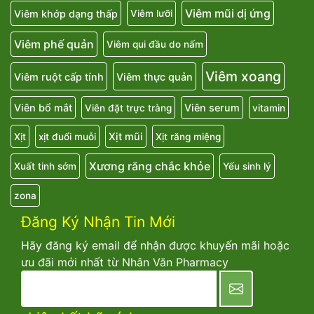
Viêm mũi dị ứng
Viêm khớp dạng thấp
Viêm lưỡi
Viêm phế quản
Viêm qui đầu do nấm
Viêm xoang
Viêm ruột cấp tính
Viêm thực quản
Viên bổ mắt
Viên serum
Viên đặt trực tràng
vitamin
Xịt mũi
Xịt
xịt đuổi muỗi
Xịt răng miệng
Xương răng chắc khỏe
Xuất tinh sớm
Yếu sinh lý
zona
Đăng Ký Nhận Tin Mới
Hãy đăng ký email để nhận được khuyến mãi hoặc
ưu đãi mới nhất từ Nhân Văn Pharmacy
newsletter