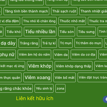
Tăng tính bền thành mạch
Thải sạch ruột
Thanh nhiệt giả
a
 vị đĩa đệm
Thuốc nhỏ mắt
Thu nhỏ lỗ chân lông
Thuốc tra 
Tiểu nhiều lần
ắt
Tiểu khó
Tiểu són
Tiêu sưng
Tinh
 dạ dày
Trắng răng
Trẻ tự kỉ
U
Trị mụn
Trị thâm do mụn
 phụ nữ
Viêm da
Viêm âm hộ do nấm
Viêm da cơ địa
Viêm
Viêm khớp
Viêm khớp dạng thấp
 kết mạc dị ứng
Viêm lư
Viêm xoang
m thực quản
Viên bổ mắt
Viên đặt trực tràn
g răng chắc khỏe
Yếu sinh lý
zona
Liên kết hữu ích
Fa