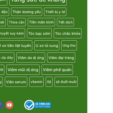
i độc
Thận dương yếu
Thiết bị y tế
Tiền mãn kinh
mắt
Thừa cân
Tiết dịch
Tóc bạc sớm
Tóc chắc khỏe
 huyết suy kém
 xơ tiền liệt tuyến
U xơ tử cung
Ung thư
Viêm da dị ứng
Viêm đại tràng
 dạ dày
Viêm mũi dị ứng
Viêm phế quản
ỡi
Viên serum
g
vitamin
Xịt
xịt đuổi muỗi
cebook
youtube