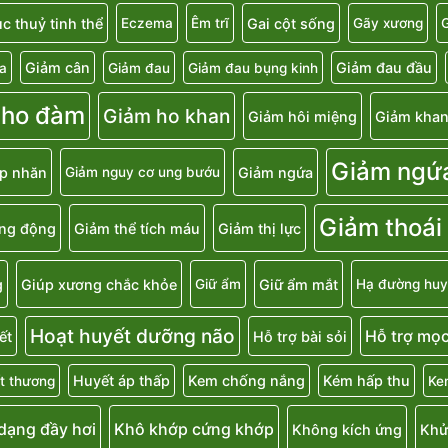
c thuỷ tinh thể
Gai cột sống
Eczema
Êm trĩ
Gãy xương
G
Giảm cân
Giảm đau đầu
a
Giảm đau
Giảm đau bụng kinh
 ho đàm
Giảm ho khan
Giảm hôi miệng
Giảm khan
Giảm ngứ
p nhăn
Giảm ngứa
Giảm nguy cơ ung bướu
Giảm thoái
ăng động
Giảm thể tích máu
Giảm thị lực
g
Giúp xương chắc khỏe
Giữ ẩm mắt
Giữ ẩm
Hạ đường huy
Hoạt huyết dưỡng não
Hỗ trợ mọc
ết
Hỗ trợ bài sỏi
Huyết áp thấp
Kem chống nắng
Kém hấp thu
t thương
Ke
 dạng đầy hơi
Khô khớp cứng khớp
Không kích ứng
Khử