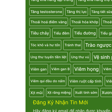
Tăng testosterone
Tăng thị lực
Tăng tiết sữ
Thoái hoá điểm vàng
Thoái hóa khớp
Thoát
Tiêu chảy
Tiểu đường
Tiểu đêm
Tiểu g
Trào ngược
Tóc khô và hư tổn
Tránh thai
Vệ sinh
Ung thư tuyến tiền liệt
Ung thư vú
Viêm họng
Viêm gan
Viêm gan B
Viêm
Viêm ruột cấp tính
Viê
Viêm qui đầu do nấm
Xươn
Xịt mũi
Xịt răng miệng
Xuất tinh sớm
Đăng Ký Nhận Tin Mới
Hãy đăng ký email để nhận được khuyến