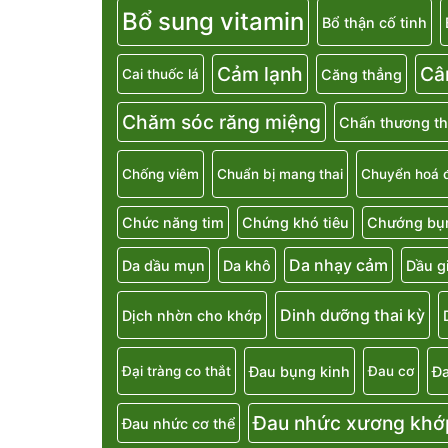
Bổ sung vitamin
Bổ thận cố tinh
Cảm lạnh
Câ
Căng thẳng
Cai thuốc lá
Chăm sóc răng miệng
Chấn thương th
Chống viêm
Chuẩn bị mang thai
Chuyển hoá 
Chức năng tim
Chứng khó tiêu
Chướng bụn
Da nhạy cảm
Da dầu mụn
Da khô
Dầu g
Dinh dưỡng thai kỳ
Dịch nhờn cho khớp
Đau bụng kinh
Đa
Đại tràng co thắt
Đau cơ
Đau nhức xương khớ
Đau nhức cơ thể