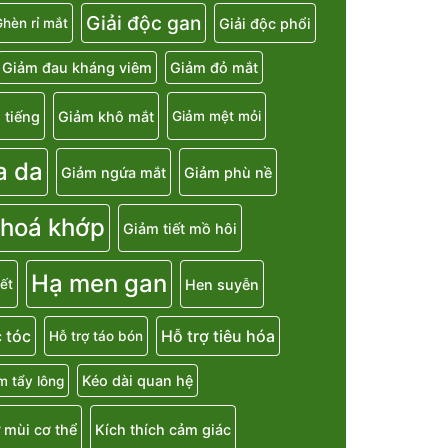
Giải độc gan
Giải độc phổi
hèn rỉ mắt
Giảm đau kháng viêm
Giảm đỏ mắt
 tiếng
Giảm khô mắt
Giảm mệt mỏi
a da
Giảm ngứa mắt
Giảm phù nề
 hoá khớp
Giảm tiết mồ hôi
Hạ men gan
Hen suyễn
ết
 tóc
Hỗ trợ tiêu hóa
Hỗ trợ táo bón
Kéo dài quan hệ
m tẩy lông
 mùi cơ thể
Kích thích cảm giác