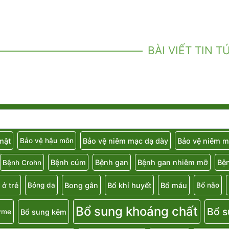
BÀI VIẾT TIN T
 mật
Bảo vệ niêm mạc dạ dày
Bảo vệ niêm m
Bảo vệ hậu môn
Bệnh cúm
Bệnh gan
Bệnh gan nhiễm mỡ
Bệ
Bệnh Crohn
 ở trẻ
Bong gân
Bổ khí huyết
Bổ máu
Bỏng da
Bổ não
Bổ sung khoáng chất
Bổ s
Bổ sung kẽm
yme