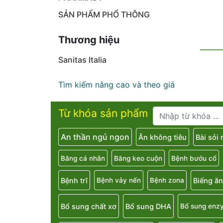
SẢN PHẨM PHỔ THÔNG
Thương hiệu
Sanitas Italia
Tìm kiếm nâng cao và theo giá
Từ khóa sản phẩm
An thần ngủ ngon
Ăn không tiêu
Bài sỏi
Băng cá nhân
Băng keo cuộn
Bệnh bướu cổ
Bệnh trĩ
Biếng ăn
Bệnh vảy nến
Bệnh zona
Bổ sung chất xơ
Bổ sung DHA
Bổ sung enz