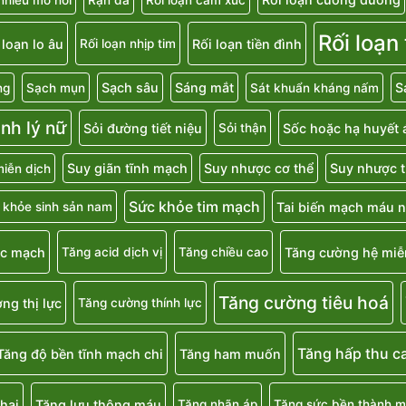
Rối loạn
 loạn lo âu
Rối loạn tiền đình
Rối loạn nhịp tim
Sạch sâu
Sáng mắt
S
ng
Sạch mụn
Sát khuẩn kháng nấm
inh lý nữ
Sỏi đường tiết niệu
Sốc hoặc hạ huyết 
Sỏi thận
Suy giãn tĩnh mạch
Suy nhược cơ thể
Suy nhược t
iễn dịch
Sức khỏe tim mạch
Tai biến mạch máu 
 khỏe sinh sản nam
ắc mạch
Tăng cường hệ miễ
Tăng acid dịch vị
Tăng chiều cao
Tăng cường tiêu hoá
ng thị lực
Tăng cường thính lực
Tăng hấp thu c
Tăng độ bền tĩnh mạch chi
Tăng ham muốn
hai
Tăng lưu thông máu
Tăng nhãn áp
Tăng sức bền thành 