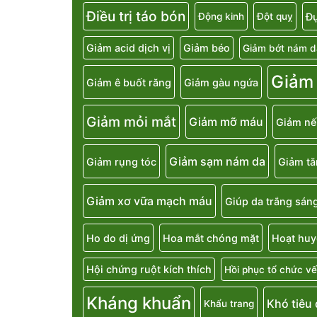
Điều trị táo bón
Đụ
Động kinh
Đột quỵ
Giảm acid dịch vị
Giảm béo
Giảm bớt nám d
Giảm
Giảm ê buốt răng
Giảm gàu ngứa
Giảm mỏi mắt
Giảm mỡ máu
Giảm nế
Giảm sạm nám da
Giảm rụng tóc
Giảm t
Giảm xơ vữa mạch máu
Giúp da trắng sán
Ho do dị ứng
Hoa mắt chóng mặt
Hoạt huy
Hội chứng ruột kích thích
Hồi phục tổ chức vế
Kháng khuẩn
Khó tiêu
Khẩu trang