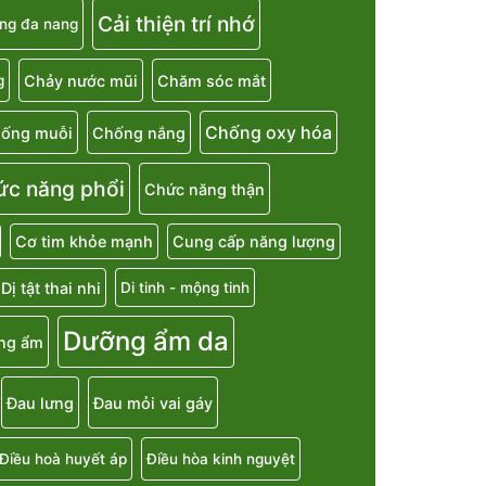
Cải thiện trí nhớ
ng đa nang
Chảy nước mũi
Chăm sóc mắt
g
Chống oxy hóa
ống muỗi
Chống nắng
ức năng phổi
Chức năng thận
Cơ tim khỏe mạnh
Cung cấp năng lượng
Dị tật thai nhi
Di tinh - mộng tinh
Dưỡng ẩm da
ng ẩm
Đau lưng
Đau mỏi vai gáy
Điều hoà huyết áp
Điều hòa kinh nguyệt