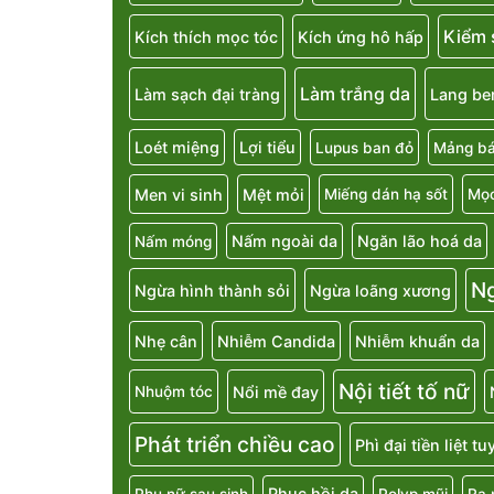
Kiểm 
Kích thích mọc tóc
Kích ứng hô hấp
Làm trắng da
Làm sạch đại tràng
Lang be
Loét miệng
Lợi tiểu
Lupus ban đỏ
Mảng bá
Men vi sinh
Mệt mỏi
Miếng dán hạ sốt
Mọc
Nấm ngoài da
Ngăn lão hoá da
Nấm móng
N
Ngừa hình thành sỏi
Ngừa loãng xương
Nhẹ cân
Nhiễm Candida
Nhiễm khuẩn da
Nội tiết tố nữ
Nổi mề đay
Nhuộm tóc
Phát triển chiều cao
Phì đại tiền liệt t
Phục hồi da
Phụ nữ sau sinh
Polyp mũi
Ra 