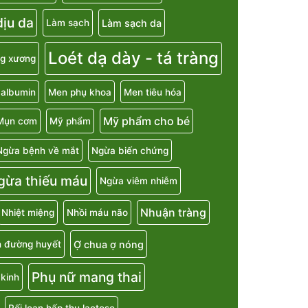
ịu da
Làm sạch da
Làm sạch
Loét dạ dày - tá tràng
g xương
 albumin
Men phụ khoa
Men tiêu hóa
Mỹ phẩm cho bé
Mụn cơm
Mỹ phẩm
Ngừa bệnh về mắt
Ngừa biến chứng
gừa thiếu máu
Ngừa viêm nhiễm
Nhuận tràng
Nhiệt miệng
Nhồi máu não
Ợ chua ợ nóng
h đường huyết
Phụ nữ mang thai
kinh
Rối loạn hấp thu lactose