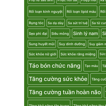
Rối loạn kinh nguyệt
Rối loạn lipid máu
Rối
Rụng tóc
Sa dạ dày
Sa sút trí tuệ
Sa tử cu
Sinh lý nam
S
Sẹo phì đại
Siêu mỏng
Sung huyết mũi
Suy dinh dưỡng
Suy giảm m
Sức khỏe nữ giới
Sức khỏe răng miệng
Sức
Táo bón chức năng
T
Tạo máu
Tăng cường sức khỏe
Tăng cườ
Tăng cường tuần hoàn não
Tăng khả năng tập trung
Tăng khả năng thụ t