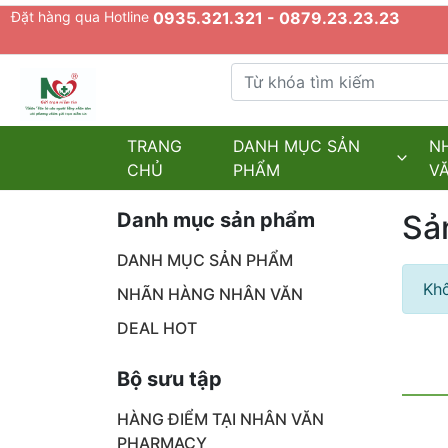
Đặt hàng qua Hotline
0935.321.321 - 0879.23.23.23
Từ khóa tìm kiếm
admin.configuration.shipping.provider
TRANG
DANH MỤC SẢN
N
CHỦ
PHẨM
V
Danh mục sản phẩm
Sả
DANH MỤC SẢN PHẨM
Khô
NHÃN HÀNG NHÂN VĂN
DEAL HOT
Bộ sưu tập
HÀNG ĐIỂM TẠI NHÂN VĂN
PHARMACY