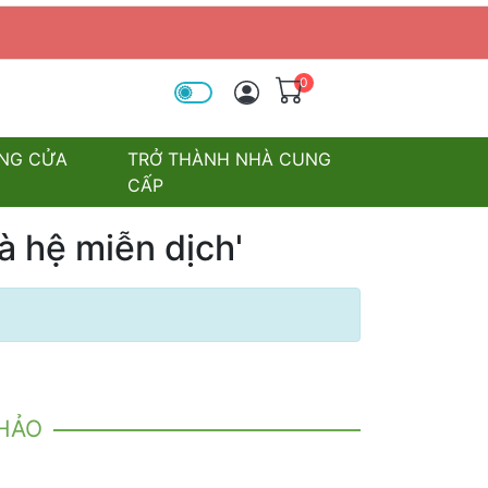
0
óa tìm kiếm
NG CỬA
TRỞ THÀNH NHÀ CUNG
CẤP
 hệ miễn dịch'
KHẢO