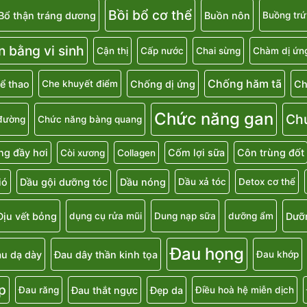
Bồi bổ cơ thể
Bổ thận tráng dương
Buồn nôn
Buồng trứ
n bằng vi sinh
Cận thị
Cấp nước
Chai sừng
Chàm dị ứn
Chống hăm tã
ể thao
Chống dị ứng
Ch
Che khuyết điểm
Chức năng gan
Ch
đường
Chức năng bàng quang
g đầy hơi
Cốm lợi sữa
Côn trùng đốt
Còi xương
Collagen
ió
Dầu gội dưỡng tóc
Dầu nóng
Dầu xả tóc
Detox cơ thể
Dịu vết bỏng
Dưỡ
dụng cụ rửa mũi
Dung nạp sữa
dưỡng ẩm
Đau họng
u dạ dày
Đau dây thần kinh tọa
Đau khớp
p
Đau thắt ngực
Đẹp da
Đau răng
Điều hoà hệ miễn dịch