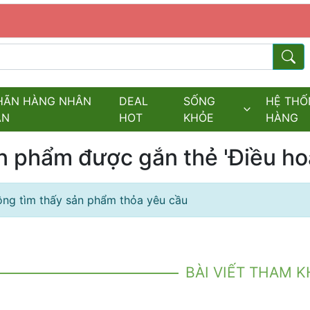
s.fields.logo
Từ kh
HÃN HÀNG NHÂN
DEAL
SỐNG
HỆ THỐ
ĂN
HOT
KHỎE
HÀNG
n phẩm được gắn thẻ 'Điều hoà
ng tìm thấy sản phẩm thỏa yêu cầu
BÀI VIẾT THAM 