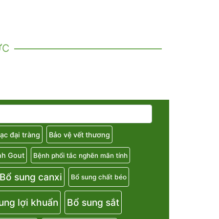
ỨC
ạc đại tràng
Bảo vệ vết thương
nh Gout
Bệnh phổi tắc nghẽn mãn tính
Bổ sung canxi
Bổ sung chất béo
ung lợi khuẩn
Bổ sung sắt