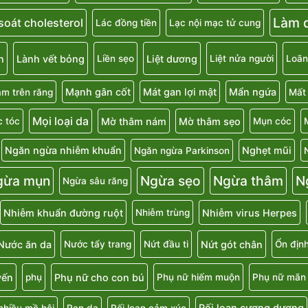
Làm d
soát cholesterol
Lác đồng tiền
Lạc nội mạc tử cung
n
Lành vết bỏng
Liệt dương
Liền sẹo
Liệt nửa người
Loãn
Mạnh gân cốt
Mát gan lợi mật
Mẩn ngứa
m trên răng
Mất
Mọi loại da
Mờ thâm nám
Mờ thâm sẹo
 tóc
Mụn cóc
Ngăn ngừa nhiễm khuẩn
Nghẹt mũi
Ngăn ngừa Parkinson
gừa mụn
Ngừa sẹo
Ngừa thâm
N
Ngừa sâu răng
Nhiễm khuẩn đường ruột
Nhiễm virus Herpes
Nhiễm trùng
Nước ăn da
Nứt gót chân
Nước tẩy trang
Nứt đầu ti
Ổn địn
uyến
Phụ nữ cho con bú
phụ
Phụ nữ hiếm muộn
Phụ nữ mãn 
Rối loạn cương dương
nhiều mồ hôi
Rạn da
Rối loạn cảm xúc