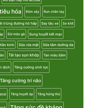
 tiêu hóa
Rôm sảy
Run chân tay
át trùng đường hô hấp
Say tàu xe
Se khít
áp
Sung huyết kết mạc
Sùi mào gà
hần kinh
Sữa rửa mặt
Sữa tắm dưỡng da
Tái tạo sụn khớp
não
Tan máu bầm
n dịch
Tăng cường sinh lực
Tăng cường trí não
anxi
Tăng huyết áp
Tăng hứng thú
Tăng sức đề kháng
mạch