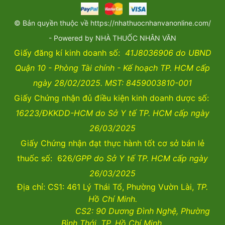
© Bản quyền thuộc về https://nhathuocnhanvanonline.com/
- Powered by NHÀ THUỐC NHÂN VĂN
Giấy đăng kí kinh doanh số:
41J8036906 do UBND
Quận 10 - Phòng Tài chính - Kế hoạch TP. HCM cấp
ngày 28/02/2025. MST: 8459003810-001
Giấy Chứng nhận đủ điều kiện kinh doanh dược số:
16223/ĐKKDD-HCM do Sở Y tế TP. HCM cấp ngày
26/03/2025
Giấy Chứng nhận đạt thực hành tốt cơ sở bán lẻ
thuốc số: 626
/GPP do Sở Y tế TP. HCM cấp ngày
26/03/2025
Địa chỉ: CS1: 461 Lý Thái Tổ, Phường Vườn Lài,
TP.
Hồ Chí Minh.
CS2:
90 Dương Đình Nghệ, Phường
Bình Thới, TP. Hồ Chí Minh.