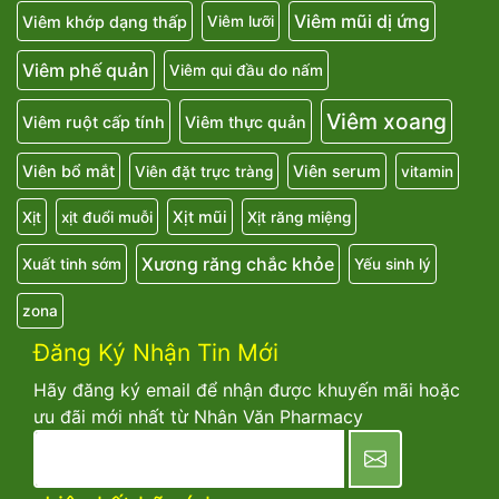
Viêm mũi dị ứng
Viêm khớp dạng thấp
Viêm lưỡi
Viêm phế quản
Viêm qui đầu do nấm
Viêm xoang
Viêm ruột cấp tính
Viêm thực quản
Viên bổ mắt
Viên serum
Viên đặt trực tràng
vitamin
Xịt mũi
Xịt
xịt đuổi muỗi
Xịt răng miệng
Xương răng chắc khỏe
Xuất tinh sớm
Yếu sinh lý
zona
Đăng Ký Nhận Tin Mới
Hãy đăng ký email để nhận được khuyến mãi hoặc
ưu đãi mới nhất từ Nhân Văn Pharmacy
newsletter