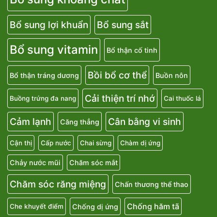
Bổ sung lợi khuẩn
Bổ sung sắt
Bổ sung vitamin
Bổ thận cố tinh
Bồi bổ cơ thể
Bổ thận tráng dương
Buồn nôn
Cải thiện trí nhớ
Buồng trứng đa nang
Cai thuốc lá
Cảm lạnh
Cân bằng vi sinh
Căng thẳng
Cận thị
Cấp nước
Chai sừng
Chàm dị ứng
Chảy nước mũi
Chăm sóc mắt
Chăm sóc răng miệng
Chấn thương thể thao
Chống hăm tã
Chống dị ứng
Che khuyết điểm