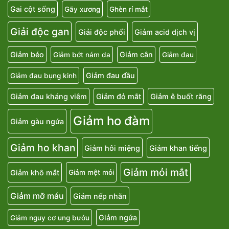
Gai cột sống
Gãy xương
Ghèn rỉ mắt
Giải độc gan
Giải độc phổi
Giảm acid dịch vị
Giảm béo
Giảm cân
Giảm bớt nám da
Giảm đau
Giảm đau đầu
Giảm đau bụng kinh
Giảm đau kháng viêm
Giảm đỏ mắt
Giảm ê buốt răng
Giảm ho đàm
Giảm gàu ngứa
Giảm ho khan
Giảm hôi miệng
Giảm khan tiếng
Giảm mỏi mắt
Giảm khô mắt
Giảm mệt mỏi
Giảm mỡ máu
Giảm nếp nhăn
Giảm ngứa
Giảm nguy cơ ung bướu