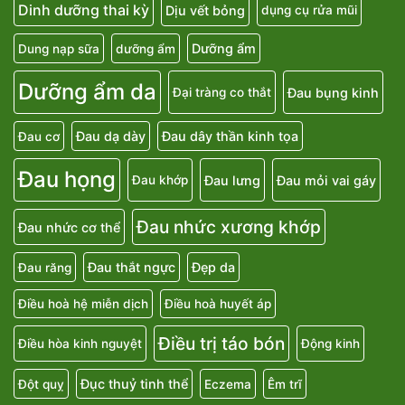
Dinh dưỡng thai kỳ
Dịu vết bỏng
dụng cụ rửa mũi
Dưỡng ẩm
Dung nạp sữa
dưỡng ẩm
Dưỡng ẩm da
Đau bụng kinh
Đại tràng co thắt
Đau dạ dày
Đau dây thần kinh tọa
Đau cơ
Đau họng
Đau lưng
Đau mỏi vai gáy
Đau khớp
Đau nhức xương khớp
Đau nhức cơ thể
Đau thắt ngực
Đẹp da
Đau răng
Điều hoà hệ miễn dịch
Điều hoà huyết áp
Điều trị táo bón
Điều hòa kinh nguyệt
Động kinh
Đục thuỷ tinh thể
Đột quỵ
Eczema
Êm trĩ