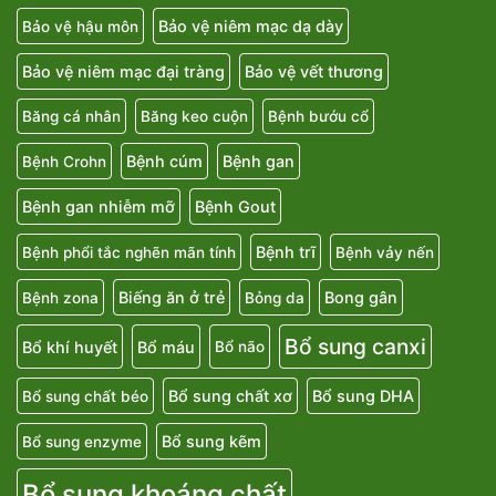
Bảo vệ niêm mạc dạ dày
Bảo vệ hậu môn
Bảo vệ niêm mạc đại tràng
Bảo vệ vết thương
Băng cá nhân
Băng keo cuộn
Bệnh bướu cổ
Bệnh cúm
Bệnh gan
Bệnh Crohn
Bệnh gan nhiễm mỡ
Bệnh Gout
Bệnh trĩ
Bệnh phổi tắc nghẽn mãn tính
Bệnh vảy nến
Biếng ăn ở trẻ
Bong gân
Bệnh zona
Bỏng da
Bổ sung canxi
Bổ khí huyết
Bổ máu
Bổ não
Bổ sung chất xơ
Bổ sung DHA
Bổ sung chất béo
Bổ sung kẽm
Bổ sung enzyme
Bổ sung khoáng chất