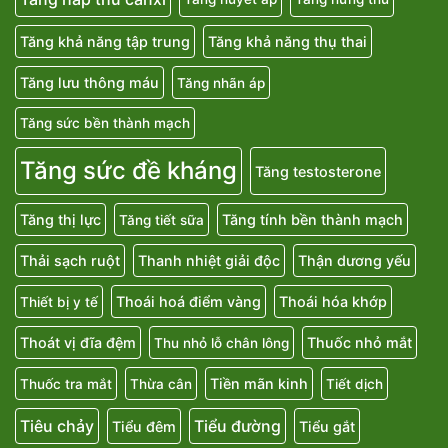
Tăng khả năng tập trung
Tăng khả năng thụ thai
Tăng lưu thông máu
Tăng nhãn áp
Tăng sức bền thành mạch
Tăng sức đề kháng
Tăng testosterone
Tăng thị lực
Tăng tính bền thành mạch
Tăng tiết sữa
Thải sạch ruột
Thanh nhiệt giải độc
Thận dương yếu
Thoái hoá điểm vàng
Thoái hóa khớp
Thiết bị y tế
Thoát vị đĩa đệm
Thuốc nhỏ mắt
Thu nhỏ lỗ chân lông
Tiền mãn kinh
Thuốc tra mắt
Thừa cân
Tiết dịch
Tiêu chảy
Tiểu đường
Tiểu đêm
Tiểu gắt