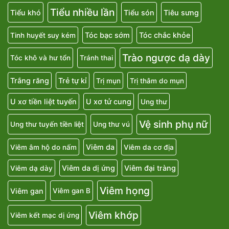
Tiểu nhiều lần
Tiểu khó
Tiểu són
Tiêu sưng
Tóc bạc sớm
Tóc chắc khỏe
Tinh huyết suy kém
Trào ngược dạ dày
Tóc khô và hư tổn
Tránh thai
Trắng răng
Trẻ tự kỉ
Trị mụn
Trị thâm do mụn
U xơ tiền liệt tuyến
U xơ tử cung
Ung thư
Vệ sinh phụ nữ
Ung thư tuyến tiền liệt
Ung thư vú
Viêm da
Viêm âm hộ do nấm
Viêm da cơ địa
Viêm da dị ứng
Viêm đại tràng
Viêm dạ dày
Viêm họng
Viêm gan
Viêm gan B
Viêm khớp
Viêm kết mạc dị ứng