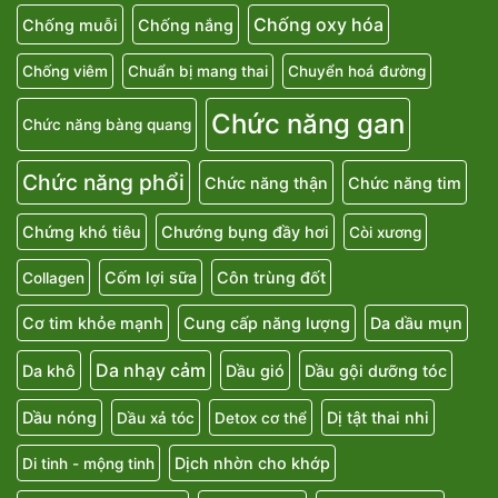
Chống oxy hóa
Chống muỗi
Chống nắng
Chống viêm
Chuẩn bị mang thai
Chuyển hoá đường
Chức năng gan
Chức năng bàng quang
Chức năng phổi
Chức năng thận
Chức năng tim
Chứng khó tiêu
Chướng bụng đầy hơi
Còi xương
Cốm lợi sữa
Côn trùng đốt
Collagen
Cơ tim khỏe mạnh
Cung cấp năng lượng
Da dầu mụn
Da nhạy cảm
Da khô
Dầu gió
Dầu gội dưỡng tóc
Dầu nóng
Dị tật thai nhi
Dầu xả tóc
Detox cơ thể
Dịch nhờn cho khớp
Di tinh - mộng tinh