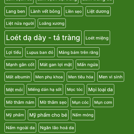
Lang ben
Lành vết bỏng
Liệt dương
Liền sẹo
Liệt nửa người
Loãng xương
Loét dạ dày - tá tràng
Loét miệng
Lợi tiểu
Lupus ban đỏ
Mảng bám trên răng
Mạnh gân cốt
Mát gan lợi mật
Mẩn ngứa
Men vi sinh
Mất albumin
Men phụ khoa
Men tiêu hóa
Mọi loại da
Mệt mỏi
Miếng dán hạ sốt
Mọc tóc
Mờ thâm nám
Mờ thâm sẹo
Mụn cóc
Mụn cơm
Mỹ phẩm cho bé
Mỹ phẩm
Nấm móng
Nấm ngoài da
Ngăn lão hoá da