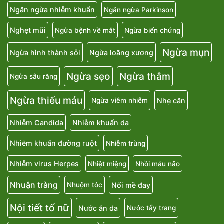
Ngăn ngừa nhiễm khuẩn
Ngăn ngừa Parkinson
Nghẹt mũi
Ngừa bệnh về mắt
Ngừa biến chứng
Ngừa mụn
Ngừa hình thành sỏi
Ngừa loãng xương
Ngừa sẹo
Ngừa thâm
Ngừa sâu răng
Ngừa thiếu máu
Nhẹ cân
Ngừa viêm nhiễm
Nhiễm Candida
Nhiễm khuẩn da
Nhiễm khuẩn đường ruột
Nhiễm trùng
Nhiễm virus Herpes
Nhiệt miệng
Nhồi máu não
Nhuận tràng
Nổi mề đay
Nhuộm tóc
Nội tiết tố nữ
Nước ăn da
Nước tẩy trang