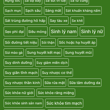
Rụng tóc
Sa dạ dày
Sa sút trí tuệ
Sa tử cung
Sạch sâu
Sáng mắt
Sạch mụn
Sát khuẩn kháng nấm
Sát trùng đường hô hấp
Say tàu xe
Se khít
Sinh lý nam
Sinh lý nữ
Sẹo phì đại
Siêu mỏng
Sỏi đường tiết niệu
Sốc hoặc hạ huyết áp
Sỏi thận
Sung huyết kết mạc
Sung huyết mũi
Sùi mào gà
Suy dinh dưỡng
Suy giảm miễn dịch
Suy giãn tĩnh mạch
Suy nhược cơ thể
Suy nhược thần kinh
Sữa rửa mặt
Sữa tắm dưỡng da
Sức khỏe nữ giới
Sức khỏe răng miệng
Sức khỏe tim mạch
Sức khỏe sinh sản nam