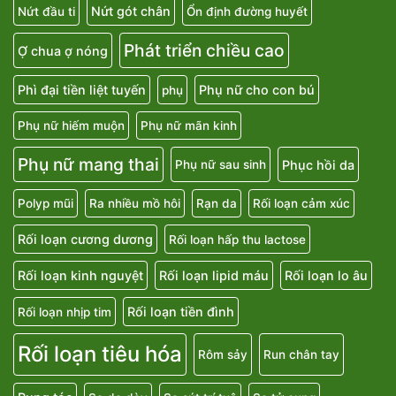
Nứt gót chân
Nứt đầu ti
Ổn định đường huyết
Phát triển chiều cao
Ợ chua ợ nóng
Phì đại tiền liệt tuyến
Phụ nữ cho con bú
phụ
Phụ nữ hiếm muộn
Phụ nữ mãn kinh
Phụ nữ mang thai
Phục hồi da
Phụ nữ sau sinh
Polyp mũi
Ra nhiều mồ hôi
Rạn da
Rối loạn cảm xúc
Rối loạn cương dương
Rối loạn hấp thu lactose
Rối loạn kinh nguyệt
Rối loạn lipid máu
Rối loạn lo âu
Rối loạn tiền đình
Rối loạn nhịp tim
Rối loạn tiêu hóa
Rôm sảy
Run chân tay