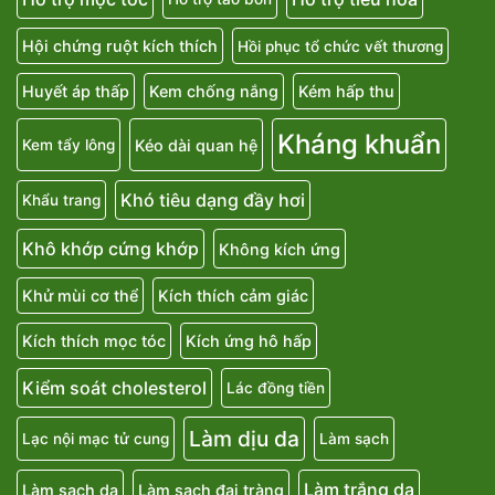
Hội chứng ruột kích thích
Hồi phục tổ chức vết thương
Huyết áp thấp
Kem chống nắng
Kém hấp thu
Kháng khuẩn
Kéo dài quan hệ
Kem tẩy lông
Khó tiêu dạng đầy hơi
Khẩu trang
Khô khớp cứng khớp
Không kích ứng
Khử mùi cơ thể
Kích thích cảm giác
Kích thích mọc tóc
Kích ứng hô hấp
Kiểm soát cholesterol
Lác đồng tiền
Làm dịu da
Lạc nội mạc tử cung
Làm sạch
Làm trắng da
Làm sạch da
Làm sạch đại tràng