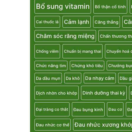
Bổ sung vitamin
Bổ thận cố tinh
Cảm lạnh
Câ
Căng thẳng
Cai thuốc lá
Chăm sóc răng miệng
Chấn thương th
Chống viêm
Chuẩn bị mang thai
Chuyển hoá 
Chức năng tim
Chứng khó tiêu
Chướng bụn
Da nhạy cảm
Da dầu mụn
Da khô
Dầu g
Dinh dưỡng thai kỳ
Dịch nhờn cho khớp
Đau bụng kinh
Đa
Đại tràng co thắt
Đau cơ
Đau nhức xương khớ
Đau nhức cơ thể