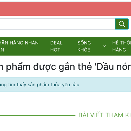
s.fields.logo
Từ kh
HÃN HÀNG NHÂN
DEAL
SỐNG
HỆ THỐ
ĂN
HOT
KHỎE
HÀNG
n phẩm được gắn thẻ 'Dầu nó
ng tìm thấy sản phẩm thỏa yêu cầu
BÀI VIẾT THAM 