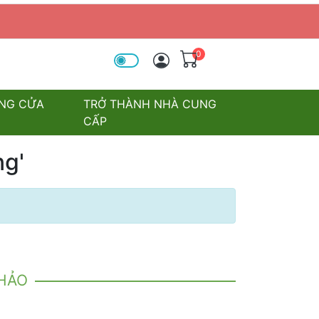
0
óa tìm kiếm
NG CỬA
TRỞ THÀNH NHÀ CUNG
CẤP
ng'
KHẢO