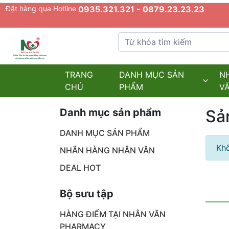
Đặt hàng qua Hotline
0935.321.321 - 0879.23.23.23
Từ khóa tìm kiếm
admin.configuration.shipping.provider
TRANG
DANH MỤC SẢN
N
CHỦ
PHẨM
V
Danh mục sản phẩm
Sả
DANH MỤC SẢN PHẨM
Khô
NHÃN HÀNG NHÂN VĂN
DEAL HOT
Bộ sưu tập
HÀNG ĐIỂM TẠI NHÂN VĂN
PHARMACY