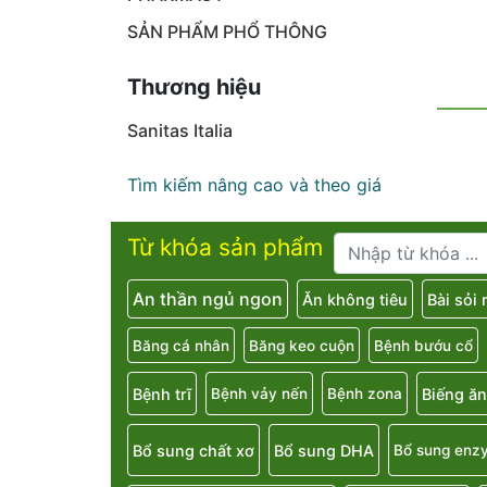
SẢN PHẨM PHỔ THÔNG
Thương hiệu
Sanitas Italia
Tìm kiếm nâng cao và theo giá
Từ khóa sản phẩm
An thần ngủ ngon
Ăn không tiêu
Bài sỏi
Băng cá nhân
Băng keo cuộn
Bệnh bướu cổ
Bệnh trĩ
Biếng ăn
Bệnh vảy nến
Bệnh zona
Bổ sung chất xơ
Bổ sung DHA
Bổ sung enz