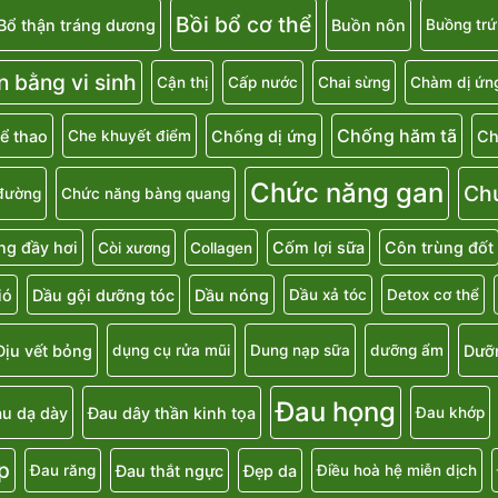
Bồi bổ cơ thể
Bổ thận tráng dương
Buồn nôn
Buồng trứ
n bằng vi sinh
Cận thị
Cấp nước
Chai sừng
Chàm dị ứn
Chống hăm tã
ể thao
Chống dị ứng
Ch
Che khuyết điểm
Chức năng gan
Ch
đường
Chức năng bàng quang
g đầy hơi
Cốm lợi sữa
Côn trùng đốt
Còi xương
Collagen
ió
Dầu gội dưỡng tóc
Dầu nóng
Dầu xả tóc
Detox cơ thể
Dịu vết bỏng
Dưỡ
dụng cụ rửa mũi
Dung nạp sữa
dưỡng ẩm
Đau họng
u dạ dày
Đau dây thần kinh tọa
Đau khớp
p
Đau thắt ngực
Đẹp da
Đau răng
Điều hoà hệ miễn dịch