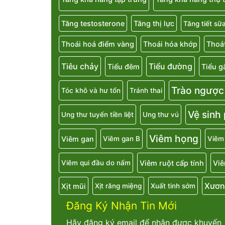
Tăng testosterone
Tăng thị lực
Tăng tiết sữ
Thoái hoá điểm vàng
Thoái hóa khớp
Thoát
Tiêu chảy
Tiểu đường
Tiểu đêm
Tiểu g
Trào ngược
Tóc khô và hư tổn
Tránh thai
Vệ sinh
Ung thư tuyến tiền liệt
Ung thư vú
Viêm họng
Viêm gan
Viêm gan B
Viêm
Viêm ruột cấp tính
Viê
Viêm qui đầu do nấm
Xươn
Xịt mũi
Xịt răng miệng
Xuất tinh sớm
Đăng Ký Nhận Tin Mới
Hãy đăng ký email để nhận được khuyến