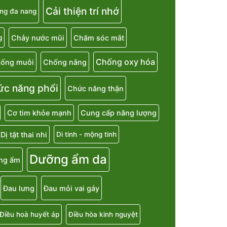
Cải thiện trí nhớ
ng đa nang
Chảy nước mũi
Chăm sóc mắt
g
Chống oxy hóa
ống muỗi
Chống nắng
ức năng phổi
Chức năng thận
Cơ tim khỏe mạnh
Cung cấp năng lượng
Dị tật thai nhi
Di tinh - mộng tinh
Dưỡng ẩm da
ng ẩm
Đau lưng
Đau mỏi vai gáy
Điều hoà huyết áp
Điều hòa kinh nguyệt