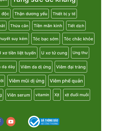
i độc
Thận dương yếu
Thiết bị y tế
Tiền mãn kinh
mắt
Thừa cân
Tiết dịch
Tóc bạc sớm
Tóc chắc khỏe
 huyết suy kém
 xơ tiền liệt tuyến
U xơ tử cung
Ung thư
Viêm da dị ứng
Viêm đại tràng
 dạ dày
Viêm mũi dị ứng
Viêm phế quản
ỡi
Viên serum
g
vitamin
Xịt
xịt đuổi muỗi
cebook
youtube