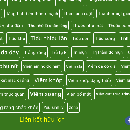
Tăng tính bền thành mạch
Thải sạch ruột
Thanh nhiệt giả
a
 vị đĩa đệm
Thuốc nhỏ mắt
Thu nhỏ lỗ chân lông
Thuốc tra 
Tiểu nhiều lần
ắt
Tiểu khó
Tiểu són
Tiêu sưng
Tinh
 dạ dày
Trắng răng
Trẻ tự kỉ
U
Trị mụn
Trị thâm do mụn
 phụ nữ
Viêm da
Viêm âm hộ do nấm
Viêm da cơ địa
Viêm
Viêm khớp
Viêm khớp dạng thấp
 kết mạc dị ứng
Viêm lư
Viêm xoang
m thực quản
Viên bổ mắt
Viên đặt trực tràn
g răng chắc khỏe
Yếu sinh lý
zona
Liên kết hữu ích
Fa