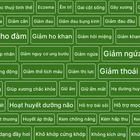
c thuỷ tinh thể
Gai cột sống
Eczema
Êm trĩ
Gãy xương
G
Giảm cân
Giảm đau đầu
a
Giảm đau
Giảm đau bụng kinh
 ho đàm
Giảm ho khan
Giảm hôi miệng
Giảm khan
Giảm ngứ
p nhăn
Giảm ngứa
Giảm nguy cơ ung bướu
Giảm thoái
ăng động
Giảm thể tích máu
Giảm thị lực
g
Giúp xương chắc khỏe
Giữ ẩm mắt
Giữ ẩm
Hạ đường huy
Hoạt huyết dưỡng não
Hỗ trợ mọc
ết
Hỗ trợ bài sỏi
Huyết áp thấp
Kem chống nắng
Kém hấp thu
t thương
Ke
 dạng đầy hơi
Khô khớp cứng khớp
Không kích ứng
Khử