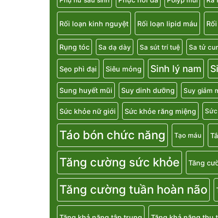
Rối loạn kinh nguyệt
Rối loạn lipid máu
Rối
Rụng tóc
Sa dạ dày
Sa sút trí tuệ
Sa tử cu
Sinh lý nam
S
Sẹo phì đại
Siêu mỏng
Sung huyết mũi
Suy dinh dưỡng
Suy giảm m
Sức khỏe nữ giới
Sức khỏe răng miệng
Sức
Táo bón chức năng
T
Tạo máu
Tăng cường sức khỏe
Tăng cườ
Tăng cường tuần hoàn não
Tăng khả năng tập trung
Tăng khả năng thụ t