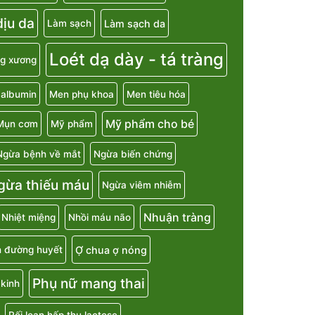
ịu da
Làm sạch da
Làm sạch
Loét dạ dày - tá tràng
g xương
 albumin
Men phụ khoa
Men tiêu hóa
Mỹ phẩm cho bé
Mụn cơm
Mỹ phẩm
Ngừa bệnh về mắt
Ngừa biến chứng
gừa thiếu máu
Ngừa viêm nhiễm
Nhuận tràng
Nhiệt miệng
Nhồi máu não
Ợ chua ợ nóng
h đường huyết
Phụ nữ mang thai
kinh
Rối loạn hấp thu lactose