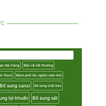
ỨC
ạc đại tràng
Bảo vệ vết thương
nh Gout
Bệnh phổi tắc nghẽn mãn tính
Bổ sung canxi
Bổ sung chất béo
ung lợi khuẩn
Bổ sung sắt