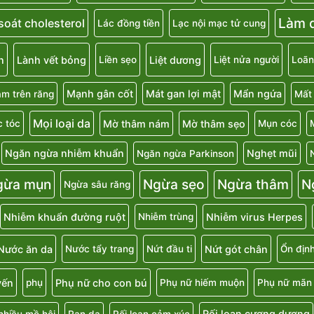
Làm d
soát cholesterol
Lác đồng tiền
Lạc nội mạc tử cung
n
Lành vết bỏng
Liệt dương
Liền sẹo
Liệt nửa người
Loãn
Mạnh gân cốt
Mát gan lợi mật
Mẩn ngứa
m trên răng
Mất
Mọi loại da
Mờ thâm nám
Mờ thâm sẹo
 tóc
Mụn cóc
Ngăn ngừa nhiễm khuẩn
Nghẹt mũi
Ngăn ngừa Parkinson
gừa mụn
Ngừa sẹo
Ngừa thâm
N
Ngừa sâu răng
Nhiễm khuẩn đường ruột
Nhiễm virus Herpes
Nhiễm trùng
Nước ăn da
Nứt gót chân
Nước tẩy trang
Nứt đầu ti
Ổn địn
uyến
Phụ nữ cho con bú
phụ
Phụ nữ hiếm muộn
Phụ nữ mãn 
Rối loạn cương dương
nhiều mồ hôi
Rạn da
Rối loạn cảm xúc