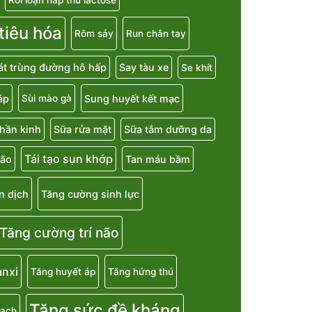
 tiêu hóa
Rôm sảy
Run chân tay
át trùng đường hô hấp
Say tàu xe
Se khít
áp
Sung huyết kết mạc
Sùi mào gà
hần kinh
Sữa rửa mặt
Sữa tắm dưỡng da
Tái tạo sụn khớp
não
Tan máu bầm
n dịch
Tăng cường sinh lực
Tăng cường trí não
anxi
Tăng huyết áp
Tăng hứng thú
Tăng sức đề kháng
mạch