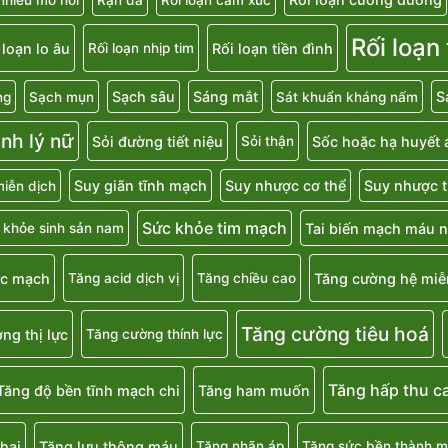
Rối loạn
 loạn lo âu
Rối loạn tiền đình
Rối loạn nhịp tim
Sạch sâu
Sáng mắt
S
ng
Sạch mụn
Sát khuẩn kháng nấm
inh lý nữ
Sỏi đường tiết niệu
Sốc hoặc hạ huyết 
Sỏi thận
Suy giãn tĩnh mạch
Suy nhược cơ thể
Suy nhược t
iễn dịch
Sức khỏe tim mạch
Tai biến mạch máu 
 khỏe sinh sản nam
ắc mạch
Tăng cường hệ miễ
Tăng acid dịch vị
Tăng chiều cao
Tăng cường tiêu hoá
ng thị lực
Tăng cường thính lực
Tăng hấp thu c
Tăng độ bền tĩnh mạch chi
Tăng ham muốn
hai
Tăng lưu thông máu
Tăng nhãn áp
Tăng sức bền thành 