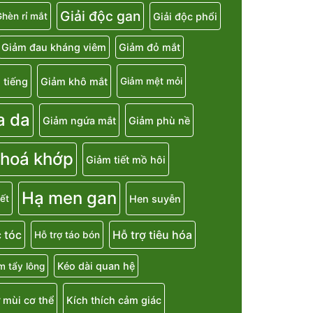
Giải độc gan
Giải độc phổi
hèn rỉ mắt
Giảm đau kháng viêm
Giảm đỏ mắt
 tiếng
Giảm khô mắt
Giảm mệt mỏi
a da
Giảm ngứa mắt
Giảm phù nề
 hoá khớp
Giảm tiết mồ hôi
Hạ men gan
Hen suyễn
ết
 tóc
Hỗ trợ tiêu hóa
Hỗ trợ táo bón
Kéo dài quan hệ
m tẩy lông
 mùi cơ thể
Kích thích cảm giác