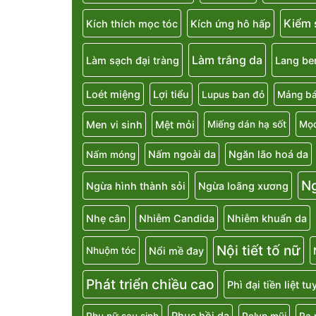
Kiểm 
Kích thích mọc tóc
Kích ứng hô hấp
Làm trắng da
Làm sạch đại tràng
Lang be
Loét miệng
Lợi tiểu
Lupus ban đỏ
Mảng bá
Men vi sinh
Mệt mỏi
Miếng dán hạ sốt
Mọc
Nấm ngoài da
Ngăn lão hoá da
Nấm móng
N
Ngừa hình thành sỏi
Ngừa loãng xương
Nhẹ cân
Nhiễm Candida
Nhiễm khuẩn da
Nội tiết tố nữ
Nổi mề đay
Nhuộm tóc
Phát triển chiều cao
Phì đại tiền liệt t
Phục hồi da
Phụ nữ sau sinh
Polyp mũi
Ra 