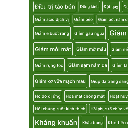
Điều trị táo bón
Đụ
Động kinh
Đột quỵ
Giảm acid dịch vị
Giảm béo
Giảm bớt nám d
Giảm
Giảm ê buốt răng
Giảm gàu ngứa
Giảm mỏi mắt
Giảm mỡ máu
Giảm nế
Giảm sạm nám da
Giảm rụng tóc
Giảm t
Giảm xơ vữa mạch máu
Giúp da trắng sán
Ho do dị ứng
Hoa mắt chóng mặt
Hoạt huy
Hội chứng ruột kích thích
Hồi phục tổ chức vế
Kháng khuẩn
Khó tiêu
Khẩu trang