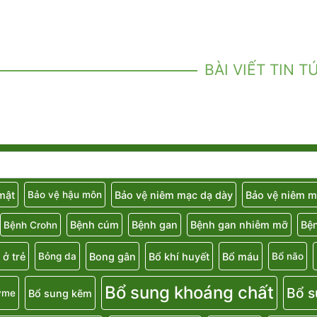
BÀI VIẾT TIN T
 mật
Bảo vệ niêm mạc dạ dày
Bảo vệ niêm m
Bảo vệ hậu môn
Bệnh cúm
Bệnh gan
Bệnh gan nhiễm mỡ
Bệ
Bệnh Crohn
 ở trẻ
Bong gân
Bổ khí huyết
Bổ máu
Bỏng da
Bổ não
Bổ sung khoáng chất
Bổ s
Bổ sung kẽm
yme