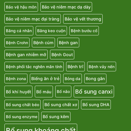
Bảo vệ niêm mạc dạ dày
Bảo vệ hậu môn
Bảo vệ niêm mạc đại tràng
Bảo vệ vết thương
Băng cá nhân
Băng keo cuộn
Bệnh bướu cổ
Bệnh cúm
Bệnh gan
Bệnh Crohn
Bệnh gan nhiễm mỡ
Bệnh Gout
Bệnh trĩ
Bệnh phổi tắc nghẽn mãn tính
Bệnh vảy nến
Biếng ăn ở trẻ
Bong gân
Bệnh zona
Bỏng da
Bổ sung canxi
Bổ khí huyết
Bổ máu
Bổ não
Bổ sung chất xơ
Bổ sung DHA
Bổ sung chất béo
Bổ sung kẽm
Bổ sung enzyme
Bổ sung khoáng chất