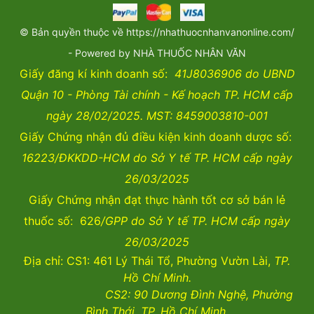
© Bản quyền thuộc về https://nhathuocnhanvanonline.com/
- Powered by NHÀ THUỐC NHÂN VĂN
Giấy đăng kí kinh doanh số:
41J8036906 do UBND
Quận 10 - Phòng Tài chính - Kế hoạch TP. HCM cấp
ngày 28/02/2025. MST: 8459003810-001
Giấy Chứng nhận đủ điều kiện kinh doanh dược số:
16223/ĐKKDD-HCM do Sở Y tế TP. HCM cấp ngày
26/03/2025
Giấy Chứng nhận đạt thực hành tốt cơ sở bán lẻ
thuốc số: 626
/GPP do Sở Y tế TP. HCM cấp ngày
26/03/2025
Địa chỉ: CS1: 461 Lý Thái Tổ, Phường Vườn Lài,
TP.
Hồ Chí Minh.
CS2:
90 Dương Đình Nghệ, Phường
Bình Thới, TP. Hồ Chí Minh.