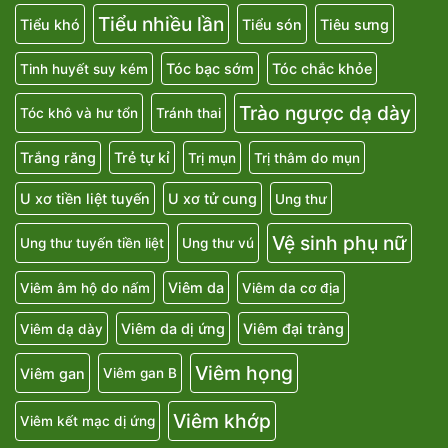
Tiểu nhiều lần
Tiểu khó
Tiểu són
Tiêu sưng
Tóc bạc sớm
Tóc chắc khỏe
Tinh huyết suy kém
Trào ngược dạ dày
Tóc khô và hư tổn
Tránh thai
Trắng răng
Trẻ tự kỉ
Trị mụn
Trị thâm do mụn
U xơ tiền liệt tuyến
U xơ tử cung
Ung thư
Vệ sinh phụ nữ
Ung thư tuyến tiền liệt
Ung thư vú
Viêm da
Viêm âm hộ do nấm
Viêm da cơ địa
Viêm da dị ứng
Viêm đại tràng
Viêm dạ dày
Viêm họng
Viêm gan
Viêm gan B
Viêm khớp
Viêm kết mạc dị ứng