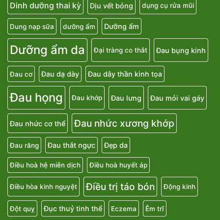
Dinh dưỡng thai kỳ
Dịu vết bỏng
dụng cụ rửa mũi
Dưỡng ẩm
Dung nạp sữa
dưỡng ẩm
Dưỡng ẩm da
Đau bụng kinh
Đại tràng co thắt
Đau dạ dày
Đau dây thần kinh tọa
Đau cơ
Đau họng
Đau lưng
Đau mỏi vai gáy
Đau khớp
Đau nhức xương khớp
Đau nhức cơ thể
Đau thắt ngực
Đẹp da
Đau răng
Điều hoà hệ miễn dịch
Điều hoà huyết áp
Điều trị táo bón
Điều hòa kinh nguyệt
Động kinh
Đục thuỷ tinh thể
Đột quỵ
Eczema
Êm trĩ