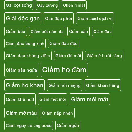
Gai cột sống
Gãy xương
Ghèn rỉ mắt
Giải độc gan
Giải độc phổi
Giảm acid dịch vị
Giảm béo
Giảm cân
Giảm bớt nám da
Giảm đau
Giảm đau đầu
Giảm đau bụng kinh
Giảm đau kháng viêm
Giảm đỏ mắt
Giảm ê buốt răng
Giảm ho đàm
Giảm gàu ngứa
Giảm ho khan
Giảm hôi miệng
Giảm khan tiếng
Giảm mỏi mắt
Giảm khô mắt
Giảm mệt mỏi
Giảm mỡ máu
Giảm nếp nhăn
Giảm ngứa
Giảm nguy cơ ung bướu