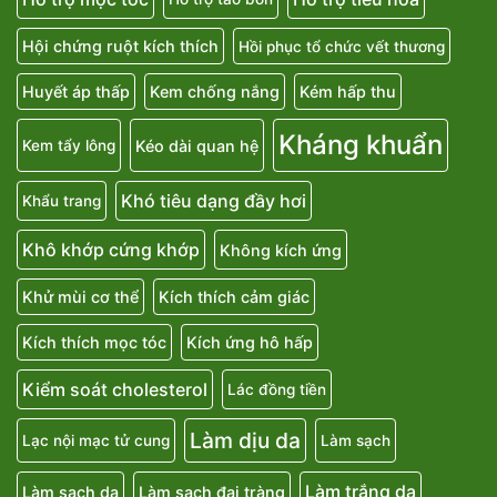
Hội chứng ruột kích thích
Hồi phục tổ chức vết thương
Huyết áp thấp
Kem chống nắng
Kém hấp thu
Kháng khuẩn
Kéo dài quan hệ
Kem tẩy lông
Khó tiêu dạng đầy hơi
Khẩu trang
Khô khớp cứng khớp
Không kích ứng
Khử mùi cơ thể
Kích thích cảm giác
Kích thích mọc tóc
Kích ứng hô hấp
Kiểm soát cholesterol
Lác đồng tiền
Làm dịu da
Lạc nội mạc tử cung
Làm sạch
Làm trắng da
Làm sạch da
Làm sạch đại tràng