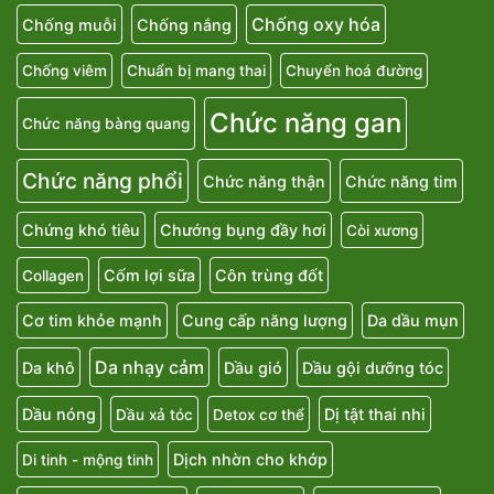
Chống oxy hóa
Chống muỗi
Chống nắng
Chống viêm
Chuẩn bị mang thai
Chuyển hoá đường
Chức năng gan
Chức năng bàng quang
Chức năng phổi
Chức năng thận
Chức năng tim
Chứng khó tiêu
Chướng bụng đầy hơi
Còi xương
Cốm lợi sữa
Côn trùng đốt
Collagen
Cơ tim khỏe mạnh
Cung cấp năng lượng
Da dầu mụn
Da nhạy cảm
Da khô
Dầu gió
Dầu gội dưỡng tóc
Dầu nóng
Dị tật thai nhi
Dầu xả tóc
Detox cơ thể
Dịch nhờn cho khớp
Di tinh - mộng tinh