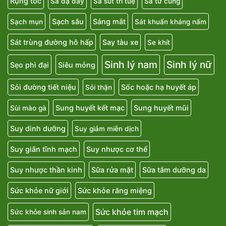
Rụng tóc
Sa dạ dày
Sa sút trí tuệ
Sa tử cung
Sạch sâu
Sáng mắt
Sạch mụn
Sát khuẩn kháng nấm
Sát trùng đường hô hấp
Say tàu xe
Se khít
Sinh lý nam
Sinh lý nữ
Sẹo phì đại
Siêu mỏng
Sỏi đường tiết niệu
Sốc hoặc hạ huyết áp
Sỏi thận
Sung huyết kết mạc
Sung huyết mũi
Sùi mào gà
Suy dinh dưỡng
Suy giảm miễn dịch
Suy giãn tĩnh mạch
Suy nhược cơ thể
Suy nhược thần kinh
Sữa rửa mặt
Sữa tắm dưỡng da
Sức khỏe nữ giới
Sức khỏe răng miệng
Sức khỏe tim mạch
Sức khỏe sinh sản nam