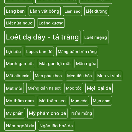
Lang ben
Lành vết bỏng
Liệt dương
Liền sẹo
Liệt nửa người
Loãng xương
Loét dạ dày - tá tràng
Loét miệng
Lợi tiểu
Lupus ban đỏ
Mảng bám trên răng
Mạnh gân cốt
Mát gan lợi mật
Mẩn ngứa
Men vi sinh
Mất albumin
Men phụ khoa
Men tiêu hóa
Mọi loại da
Mệt mỏi
Miếng dán hạ sốt
Mọc tóc
Mờ thâm nám
Mờ thâm sẹo
Mụn cóc
Mụn cơm
Mỹ phẩm cho bé
Mỹ phẩm
Nấm móng
Nấm ngoài da
Ngăn lão hoá da