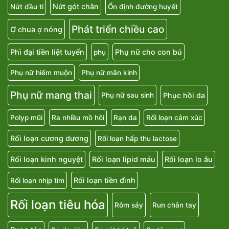
Nứt gót chân
Nứt đầu ti
Ổn định đường huyết
Phát triển chiều cao
Ợ chua ợ nóng
Phì đại tiền liệt tuyến
Phụ nữ cho con bú
phụ
Phụ nữ hiếm muộn
Phụ nữ mãn kinh
Phụ nữ mang thai
Phục hồi da
Phụ nữ sau sinh
Polyp mũi
Ra nhiều mồ hôi
Rạn da
Rối loạn cảm xúc
Rối loạn cương dương
Rối loạn hấp thu lactose
Rối loạn kinh nguyệt
Rối loạn lipid máu
Rối loạn lo âu
Rối loạn tiền đình
Rối loạn nhịp tim
Rối loạn tiêu hóa
Rôm sảy
Run chân tay