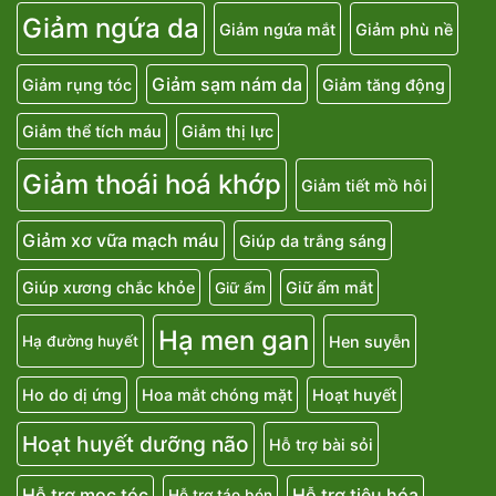
Giảm ngứa da
Giảm ngứa mắt
Giảm phù nề
Giảm sạm nám da
Giảm rụng tóc
Giảm tăng động
Giảm thể tích máu
Giảm thị lực
Giảm thoái hoá khớp
Giảm tiết mồ hôi
Giảm xơ vữa mạch máu
Giúp da trắng sáng
Giúp xương chắc khỏe
Giữ ẩm mắt
Giữ ẩm
Hạ men gan
Hen suyễn
Hạ đường huyết
Ho do dị ứng
Hoa mắt chóng mặt
Hoạt huyết
Hoạt huyết dưỡng não
Hỗ trợ bài sỏi
Hỗ trợ mọc tóc
Hỗ trợ tiêu hóa
Hỗ trợ táo bón