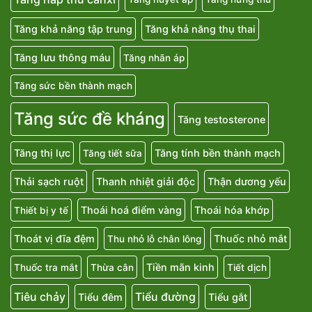
Tăng khả năng tập trung
Tăng khả năng thụ thai
Tăng lưu thông máu
Tăng nhãn áp
Tăng sức bền thành mạch
Tăng sức đề kháng
Tăng testosterone
Tăng thị lực
Tăng tính bền thành mạch
Tăng tiết sữa
Thải sạch ruột
Thanh nhiệt giải độc
Thận dương yếu
Thoái hoá điểm vàng
Thoái hóa khớp
Thiết bị y tế
Thoát vị đĩa đệm
Thuốc nhỏ mắt
Thu nhỏ lỗ chân lông
Tiền mãn kinh
Thuốc tra mắt
Thừa cân
Tiết dịch
Tiêu chảy
Tiểu đường
Tiểu đêm
Tiểu gắt