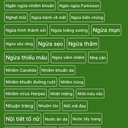
Ngăn ngừa nhiễm khuẩn
Ngăn ngừa Parkinson
Nghẹt mũi
Ngừa bệnh về mắt
Ngừa biến chứng
Ngừa mụn
Ngừa hình thành sỏi
Ngừa loãng xương
Ngừa sẹo
Ngừa thâm
Ngừa sâu răng
Ngừa thiếu máu
Nhẹ cân
Ngừa viêm nhiễm
Nhiễm Candida
Nhiễm khuẩn da
Nhiễm khuẩn đường ruột
Nhiễm trùng
Nhiễm virus Herpes
Nhiệt miệng
Nhồi máu não
Nhuận tràng
Nổi mề đay
Nhuộm tóc
Nội tiết tố nữ
Nước ăn da
Nước tẩy trang