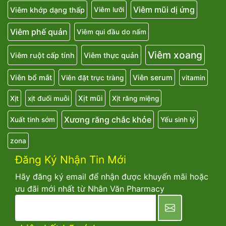
Viêm mũi dị ứng
Viêm khớp dạng thấp
Viêm lưỡi
Viêm phế quản
Viêm qui đầu do nấm
Viêm xoang
Viêm ruột cấp tính
Viêm thực quản
Viên bổ mắt
Viên serum
Viên đặt trực tràng
vitamin
Xịt mũi
Xịt
xịt đuổi muỗi
Xịt răng miệng
Xương răng chắc khỏe
Xuất tinh sớm
Yếu sinh lý
zona
Đăng Ký Nhận Tin Mới
Hãy đăng ký email để nhận được khuyến mãi hoặc
ưu đãi mới nhất từ Nhân Văn Pharmacy
newsletter