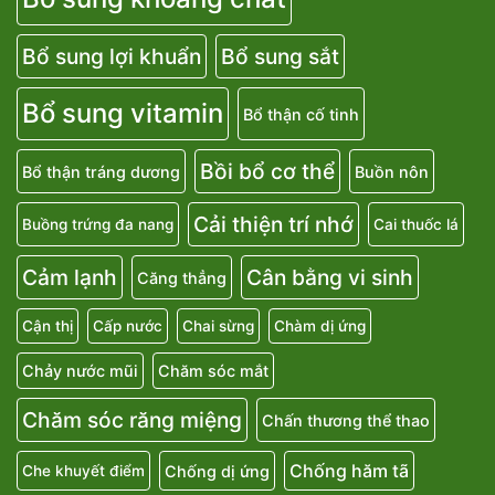
Bổ sung lợi khuẩn
Bổ sung sắt
Bổ sung vitamin
Bổ thận cố tinh
Bồi bổ cơ thể
Bổ thận tráng dương
Buồn nôn
Cải thiện trí nhớ
Buồng trứng đa nang
Cai thuốc lá
Cảm lạnh
Cân bằng vi sinh
Căng thẳng
Cận thị
Cấp nước
Chai sừng
Chàm dị ứng
Chảy nước mũi
Chăm sóc mắt
Chăm sóc răng miệng
Chấn thương thể thao
Chống hăm tã
Chống dị ứng
Che khuyết điểm